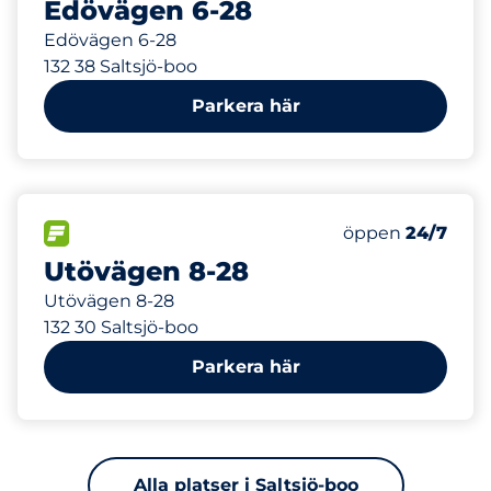
Edövägen 6-28
Edövägen 6-28
132 38 Saltsjö-boo
Parkera här
233 m
115
Totalt antal pla
FLÖDE
Antal parkeringsp
Lördag
öppen
24/7
Utövägen 8-28
Utövägen 8-28
132 30 Saltsjö-boo
Parkera här
Alla platser i Saltsjö-boo