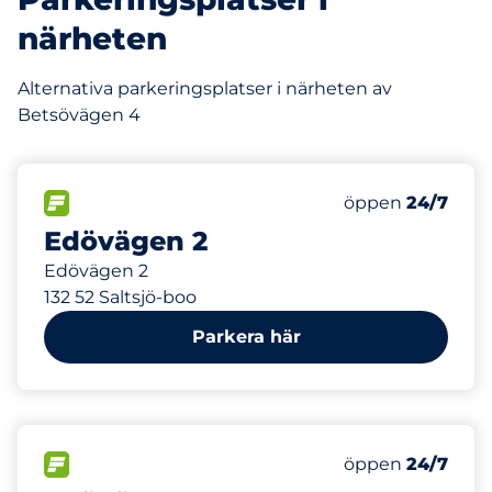
närheten
Alternativa parkeringsplatser i närheten av
Betsövägen 4
38 m
25
Totalt antal pla
FLÖDE
Antal parkeringsp
Lördag
öppen
24/7
Edövägen 2
Edövägen 2
132 52 Saltsjö-boo
Parkera här
79 m
95
Totalt antal pla
FLÖDE
Antal parkeringsp
Lördag
öppen
24/7