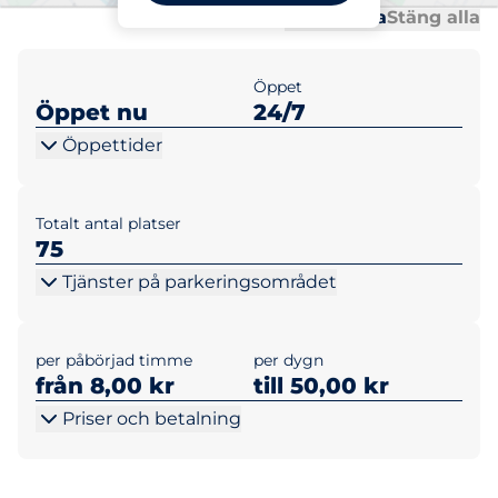
Al
Al
Öppna alla
Stäng alla
Öppet
Öppet nu
24/7
Öppettider
Totalt antal platser
75
Tjänster på parkeringsområdet
per påbörjad timme
per dygn
från 8,00 kr
till 50,00 kr
Priser och betalning