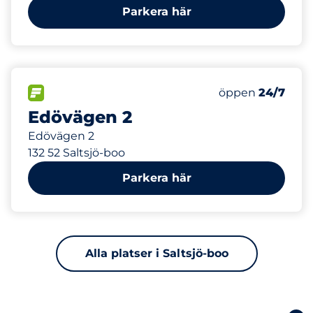
Parkera här
328 m
25
Totalt antal pl
FLÖDE&nbsp
Antal parkeringsp
Torsdag&nbsp
öppen
24/7
Edövägen 2
Edövägen 2
132 52 Saltsjö-boo
Parkera här
Alla platser i Saltsjö-boo