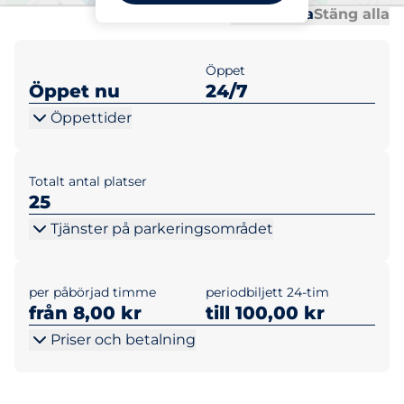
Al
Al
Öppna alla
Stäng alla
Öppet
Öppet nu
24/7
Öppettider
Totalt antal platser
25
Tjänster på parkeringsområdet
per påbörjad timme
periodbiljett 24-tim
från 8,00 kr
till 100,00 kr
Priser och betalning