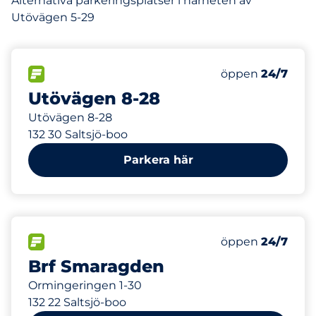
Alternativa parkeringsplatser i närheten av
Utövägen 5-29
125 m
115
Totalt antal pl
FLÖDE&nbsp
Antal parkeringsp
Torsdag&nbsp
öppen
24/7
Utövägen 8-28
Utövägen 8-28
132 30 Saltsjö-boo
Parkera här
288 m
432
Totalt antal pl
FLÖDE&nbsp
Antal parkeringsp
Torsdag&nbsp
öppen
24/7
Brf Smaragden
Ormingeringen 1-30
132 22 Saltsjö-boo