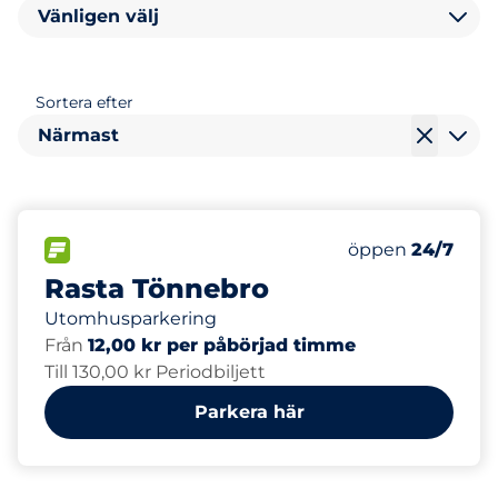
Vänligen välj
Sortera efter
Närmast
110
Totalt antal pla
FLÖDE
Antal parkeringsp
Lördag
öppen
24/7
Rasta Tönnebro
Utomhusparkering
Från
12,00 kr per påbörjad timme
Till 130,00 kr Periodbiljett
Parkera här