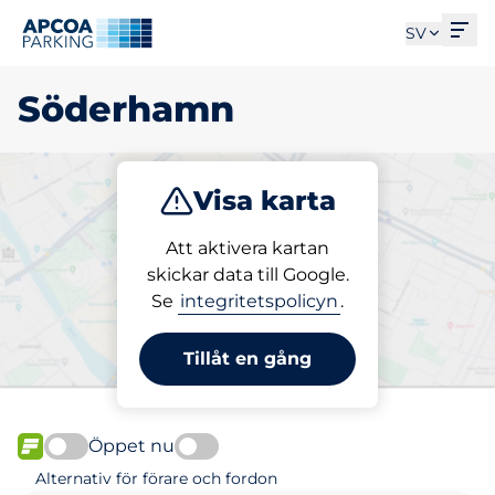
Öpp
SV
Söderhamn
Visa karta
Parkera
Att aktivera kartan
skickar data till Google.
Se
integritetspolicyn
.
Välj din parkeringsplats i
Söderhamn
Tillåt en gång
Öppet nu
FLÖDE
Alternativ för förare och fordon