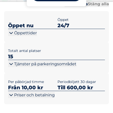
Al
Al
Öppna alla
Stäng alla
Öppet
Öppet nu
24/7
Öppettider
Totalt antal platser
15
Tjänster på parkeringsområdet
Per påbörjad timme
Periodbiljett 30 dagar
Från 10,00 kr
Till 600,00 kr
Priser och betalning