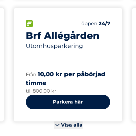
25
latser
Totalt antal platser
splatser:
FLÖDE
Antal parkeringsplatse
Lördag
öppen
24/7
Brf Allégården
Utomhusparkering
10,00 kr per påbörjad
Från
timme
till 800,00 kr
Parkera här
Visa alla