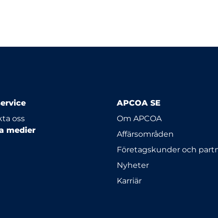
ervice
APCOA SE
ta oss
Om APCOA
la medier
Affärsområden
Företagskunder och part
Nyheter
Karriär