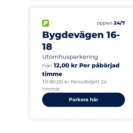
87
Totalt antal p
FLÖDE
Antal parkering
Lördag
öppen
24/7
Bygdevägen 16-
18
Utomhusparkering
12,00 kr Per påbörjad
Från
timme
Till 80,00 kr Periodbiljett 24
timmar
Parkera här