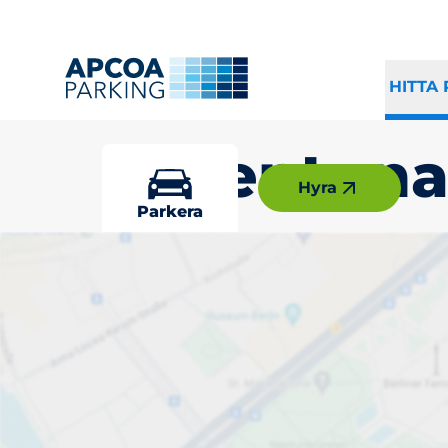
HITTA
Sollentun
Hyra
Parkera
Välj din parke
Sollentuna