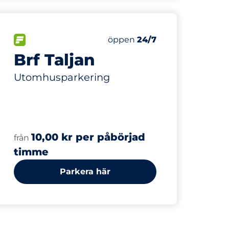
40
Totalt antal platser
r:
FLÖDE
Antal parkeringsplatser:
Lördag
öppen
24/7
Brf Taljan
Utomhusparkering
10,00 kr per påbörjad
från
timme
Parkera här