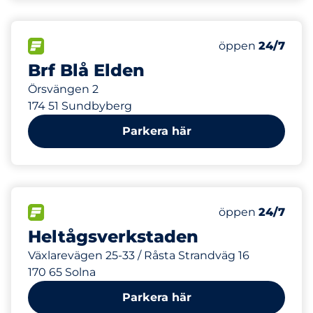
929 m
98
Totalt antal pla
FLÖDE
Antal parkeringsp
öppen
24/7
Brf Blå Elden
Örsvängen 2
174 51 Sundbyberg
Parkera här
970 m
100
Totalt antal pla
FLÖDE
Antal parkeringsp
öppen
24/7
Heltågsverkstaden
Växlarevägen 25-33 / Råsta Strandväg 16
170 65 Solna
Parkera här