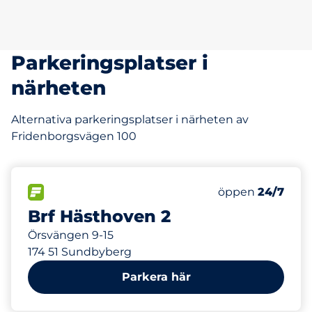
Parkeringsplatser i
närheten
Alternativa parkeringsplatser i närheten av
Fridenborgsvägen 100
872 m
105
Totalt antal pla
FLÖDE
Antal parkeringsp
öppen
24/7
Brf Hästhoven 2
Örsvängen 9-15
174 51 Sundbyberg
Parkera här