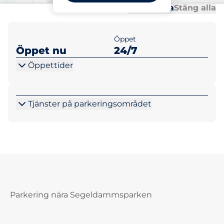
Al
Al
Öppna alla
Stäng alla
Öppet
Öppet nu
24/7
Öppettider
Tjänster på parkeringsområdet
Parkering nära Segeldammsparken