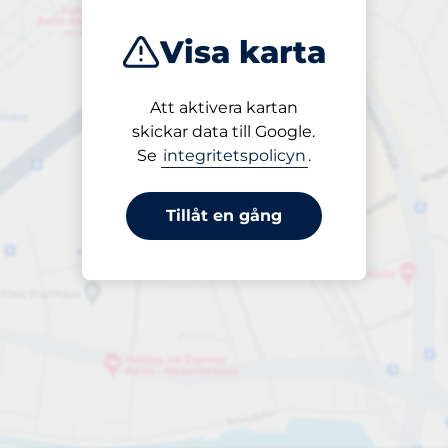
Visa karta
Att aktivera kartan
Öppet
skickar data till Google.
24/7
Se
integritetspolicyn
.
Tillåt en gång
Infartshöjd
Maxhöjd 2,20m
Periodbiljett 30 dagar
Till 960,00 kr