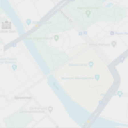
Öppet nu
Öppettider
Totalt antal platser
164
Tjänster på parkeringsområdet
Per påbörjad timme
Från 15,00 kr
Priser och betalning