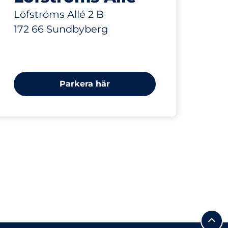
Löfströms Allé 2 B
172 66 Sundbyberg
Parkera här