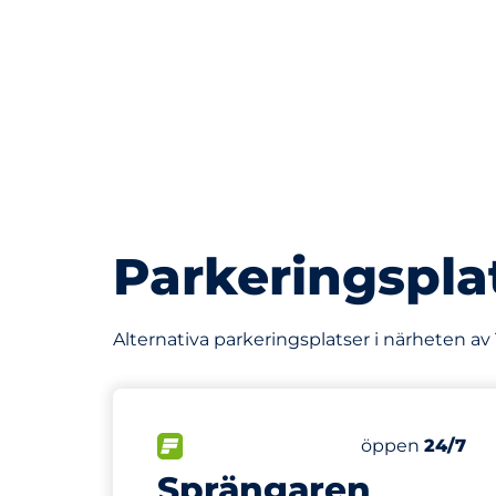
Parkeringspla
Alternativa parkeringsplatser i närheten a
360 m
187
Totalt antal p
FLÖDE
Antal parkering
Lördag
öppen
24/7
Sprängaren