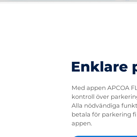
Enklare 
Med appen APCOA FLO
kontroll över parkerin
Alla nödvändiga funkti
betala för parkering fin
appen.