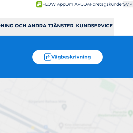
FLOW App
Om APCOA
Företagskunder
SV
DNING OCH ANDRA TJÄNSTER
KUNDSERVICE
Vägbeskrivning
erg