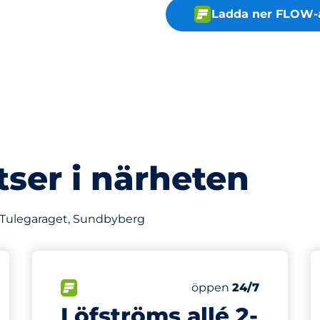
Ladda ner FLOW-
tser i närheten
v Tulegaraget, Sundbyberg
837 m
40
latser
Totalt antal platser
splatser:
FLÖDE
Antal parkeringsplatse
Lördag
öppen
24/7
Löfströms allé 2-