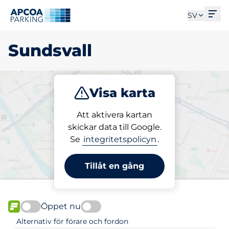
Öpp
SV
Sundsvall
Visa karta
Parkera
Att aktivera kartan
skickar data till Google.
Se
integritetspolicyn
.
Välj din parkeringsplats i
Sundsvall
Tillåt en gång
Öppet nu
FLÖDE
Alternativ för förare och fordon