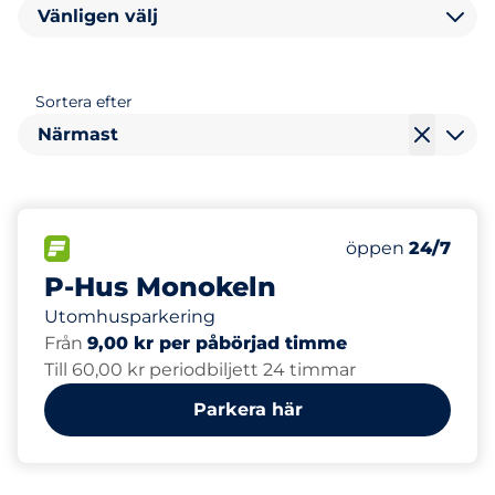
Vänligen välj
Sortera efter
Närmast
809
Totalt antal pl
FLÖDE&nbsp
Antal parkeringsp
Torsdag&nbsp
öppen
24/7
P-Hus Monokeln
Utomhusparkering
Från
9,00 kr per påbörjad timme
Till 60,00 kr periodbiljett 24 timmar
Parkera här