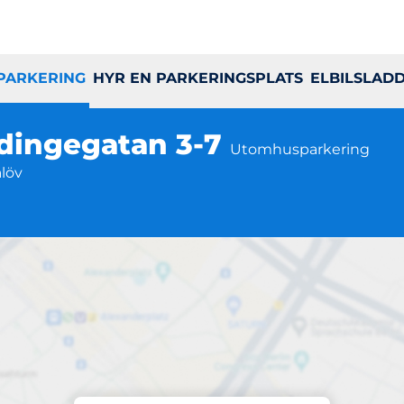
 PARKERING
HYR EN PARKERINGSPLATS
ELBILSLAD
edingegatan 3-7
Utomhusparkering
alöv
Parkering på plats
an 3-7, Bredingeg