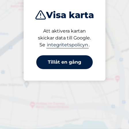
Visa karta
Att aktivera kartan
Öppet
skickar data till Google.
24/7
Se
integritetspolicyn
.
Tillåt en gång