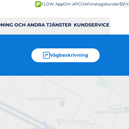
FLOW App
Om APCOA
Företagskunder
SV
DNING OCH ANDRA TJÄNSTER
KUNDSERVICE
Vägbeskrivning
atan 3-7