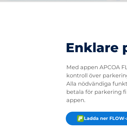
Enklare 
Med appen APCOA FLO
kontroll över parkerin
Alla nödvändiga funkti
betala för parkering fin
appen.
Ladda ner FLOW-