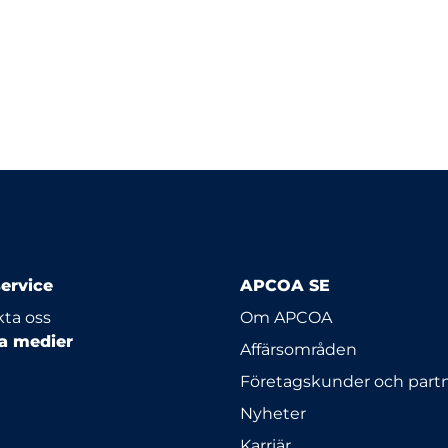
ervice
APCOA SE
ta oss
Om APCOA
la medier
Affärsområden
Företagskunder och part
Nyheter
Karriär