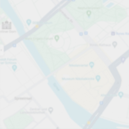
Öppet nu
Öppettider
Tjänster på parkeringsområdet
per påbörjad timme
från 5,00 kr
Priser och betalning