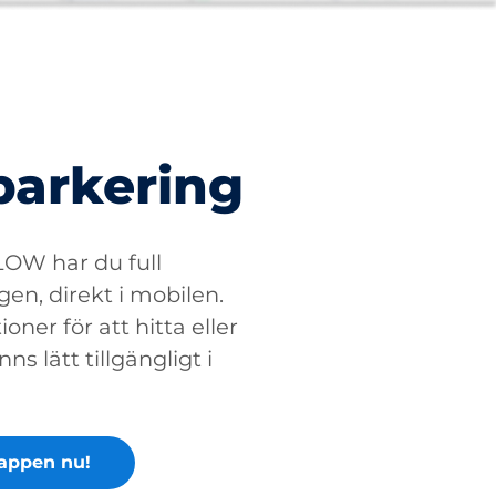
parkering
W har du full
gen, direkt i mobilen.
oner för att hitta eller
ns lätt tillgängligt i
appen nu!