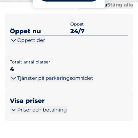
Al
Al
Öppna alla
Stäng alla
Öppet
Öppet nu
24/7
Öppettider
Totalt antal platser
4
Tjänster på parkeringsområdet
Visa priser
Priser och betalning