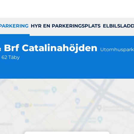
 PARKERING
HYR EN PARKERINGSPLATS
ELBILSLAD
& Brf Catalinahöjden
Utomhuspark
3 62 Täby
Parkering på plats
abacken & Brf Cata