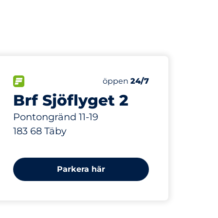
354 m
nbsp
r:
FLÖDE&nbsp
Torsdag&nbsp
öppen
24/7
Brf Sjöflyget 2
Pontongränd 11-19
183 68 Täby
Parkera här