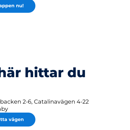
appen nu!
här hittar du
abacken 2-6, Catalinavägen 4-22
äby
itta vägen