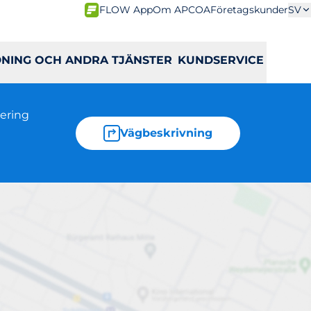
FLOW App
Om APCOA
Företagskunder
SV
DNING OCH ANDRA TJÄNSTER
KUNDSERVICE
ering
Vägbeskrivning
linahöjden