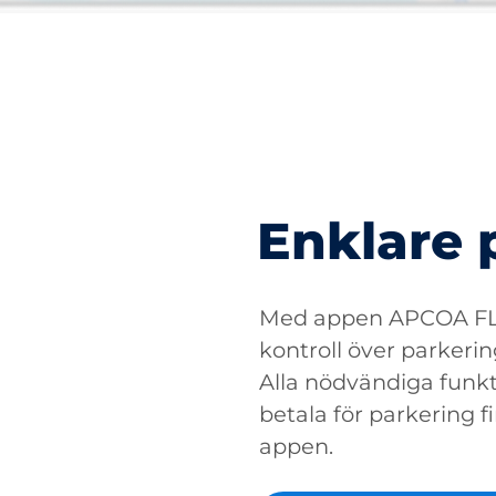
Enklare 
Med appen APCOA FLO
kontroll över parkerin
Alla nödvändiga funkti
betala för parkering fin
appen.