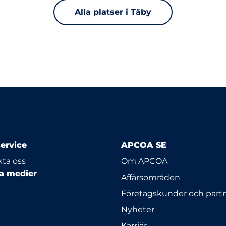
Alla platser i Täby
ervice
APCOA SE
ta oss
Om APCOA
la medier
Affärsområden
Företagskunder och part
Nyheter
Karriär