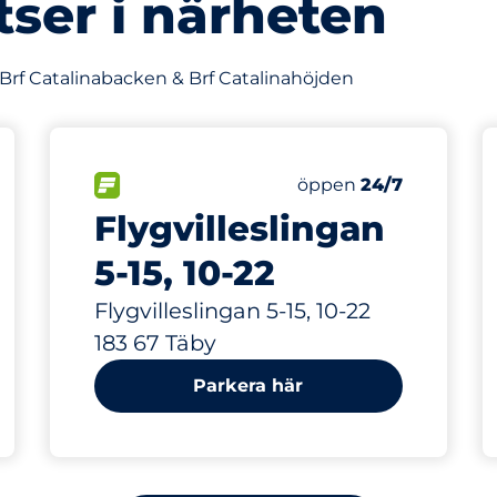
tser i närheten
 Brf Catalinabacken & Brf Catalinahöjden
217 m
1
latser&nbsp
Totalt antal platser&
splatser:
FLÖDE&nbsp
Antal parkeringsplatse
Torsdag&nbsp
öppen
24/7
Flygvilleslingan
5-15, 10-22
Flygvilleslingan 5-15, 10-22
183 67 Täby
Parkera här