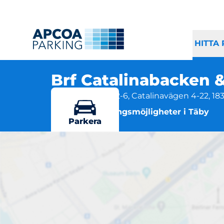
HITTA
Brf Catalinabacken 
Catalinabacken 2-6, Catalinavägen 4-22, 18
Flera parkeringsmöjligheter i Täby
Parkera
Brf Catalin