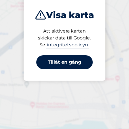
Visa karta
Att aktivera kartan
Öppet
skickar data till Google.
24/7
Se
integritetspolicyn
.
Tillåt en gång
Periodbiljetter
till 100,00 kr