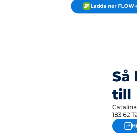
Ladda ner FLOW-
Så 
till
Catalin
183 62 T
H