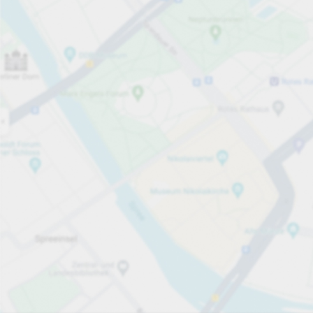
Öppet nu
Öppettider
Totalt antal platser
57
Tjänster på parkeringsområdet
per påbörjad timme
från 10,00 kr
Priser och betalning