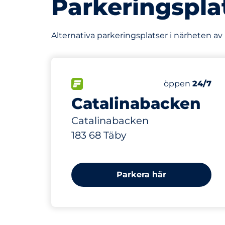
Parkeringspla
Alternativa parkeringsplatser i närheten av
121 m
10
Totalt antal p
FLÖDE&nbsp
Antal parkering
Torsdag&nbsp
öppen
24/7
Catalinabacken
Catalinabacken
183 68 Täby
Parkera här