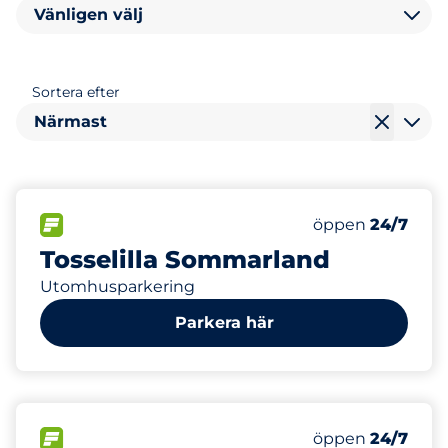
Vänligen välj
Sortera efter
Närmast
300
Totalt antal pla
FLÖDE
Antal parkeringsp
öppen
24/7
Tosselilla Sommarland
Utomhusparkering
Parkera här
200
Totalt antal pla
FLÖDE
Antal parkeringsp
öppen
24/7