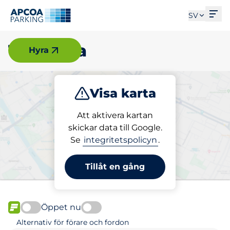
Öpp
SV
Tomelilla
Hyra
Visa karta
Parkera
Att aktivera kartan
skickar data till Google.
Se
integritetspolicyn
.
Välj din parkeringsplats i
Tomelilla
Tillåt en gång
Öppet nu
FLÖDE
Alternativ för förare och fordon