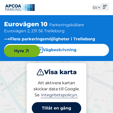
Öpp
SV
Eurovägen 10
Parkeringskällare
Eurovägen 2, 231 56 Trelleborg
Flera parkeringsmöjligheter i Trelleborg
Vägbeskrivning
Hyra
Visa karta
Parkera
Att aktivera kartan
skickar data till Google.
Se
integritetspolicyn
.
Parkering på plats
Eurovägen 10
Tillåt en gång