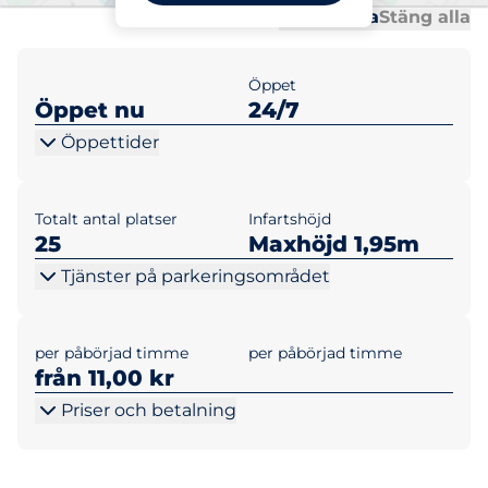
Al
Al
Öppna alla
Stäng alla
Öppet
Öppet nu
24/7
Öppettider
Totalt antal platser
Infartshöjd
25
Maxhöjd 1,95m
Tjänster på parkeringsområdet
per påbörjad timme
per påbörjad timme
från 11,00 kr
Priser och betalning