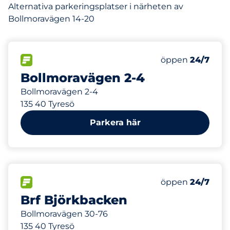
Alternativa parkeringsplatser i närheten av
Bollmoravägen 14-20
150
Totalt antal pl
FLÖDE&nbsp
Antal parkeringsp
Torsdag&nbsp
öppen
24/7
Bollmoravägen 2-4
Bollmoravägen 2-4
135 40 Tyresö
Parkera här
80
Totalt antal pl
FLÖDE&nbsp
Antal parkeringsp
Torsdag&nbsp
öppen
24/7
Brf Björkbacken
Bollmoravägen 30-76
135 40 Tyresö