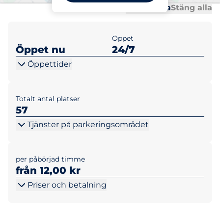
Al
Al
Öppna alla
Stäng alla
Öppet
Öppet nu
24/7
Öppettider
Totalt antal platser
57
Tjänster på parkeringsområdet
per påbörjad timme
från 12,00 kr
Priser och betalning