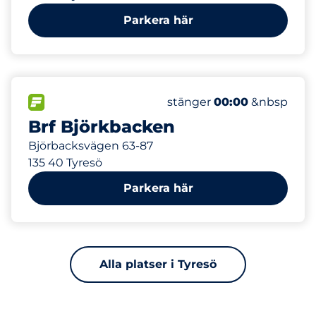
Parkera här
80
Totalt antal platser&nbs
FLÖDE&nbsp
Antal parkeringsplatser:
Torsdag&nbsp
stänger
00:00
&nbsp
Brf Björkbacken
Björbacksvägen 63-87
135 40 Tyresö
Parkera här
Alla platser i Tyresö