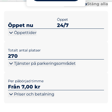
Al
Al
Öppna alla
Stäng alla
Öppet
Öppet nu
24/7
Öppettider
Totalt antal platser
270
Tjänster på parkeringsområdet
Per påbörjad timme
Från 7,00 kr
Priser och betalning