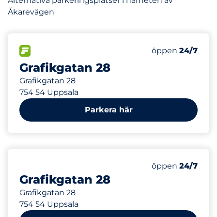
Alternativa parkeringsplatser i närheten av
Åkarevägen
920 m
100
Totalt antal pla
FLÖDE
Antal parkeringsp
Måndag
öppen
24/7
Grafikgatan 28
Grafikgatan 28
754 54 Uppsala
Parkera här
920 m
100
Totalt antal pla
Antal parkeringsp
Måndag
öppen
24/7
Grafikgatan 28
Grafikgatan 28
754 54 Uppsala