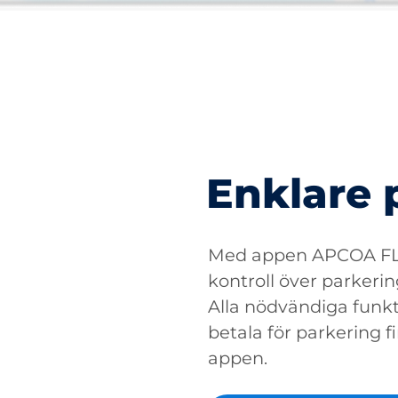
Enklare 
Med appen APCOA FLO
kontroll över parkerin
Alla nödvändiga funkti
betala för parkering fin
appen.