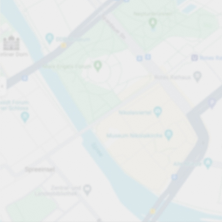
Öppet nu
Öppettider
Totalt antal platser
80
Tjänster på parkeringsområdet
per påbörjad timme
Från 15,00 kr
Priser och betalning