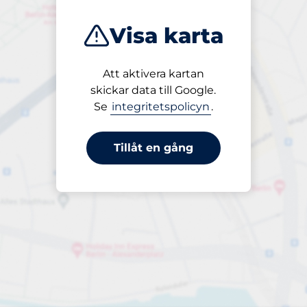
Visa karta
Att aktivera kartan
Öppet
skickar data till Google.
24/7
Se
integritetspolicyn
.
Tillåt en gång
periodbiljett
Till 50,00 kr