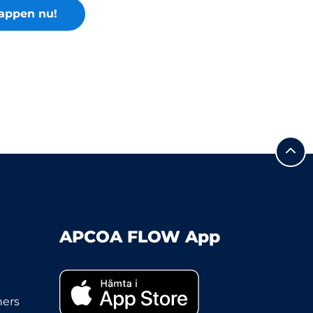
appen nu!
APCOA FLOW App
ners