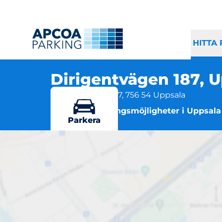
HITTA
Dirigentvägen 187, 
Dirigentvägen 187, 756 54 Uppsala
Flera parkeringsmöjligheter i Uppsala
Parkera
Dirig