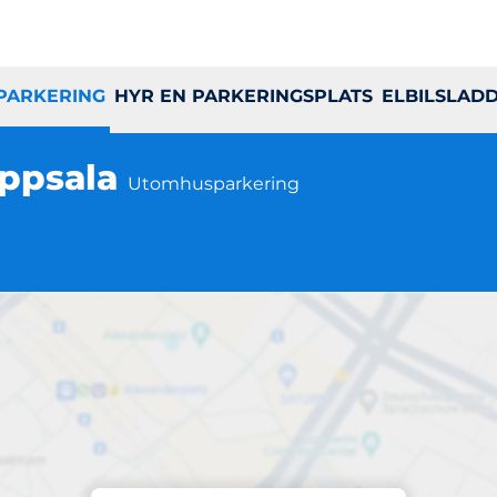
 PARKERING
HYR EN PARKERINGSPLATS
ELBILSLAD
Uppsala
Utomhusparkering
Parkering på plats
entvägen 187, Upp