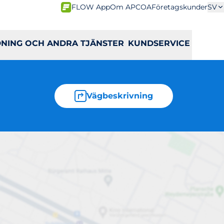
FLOW App
Om APCOA
Företagskunder
SV
DNING OCH ANDRA TJÄNSTER
KUNDSERVICE
Vägbeskrivning
sala