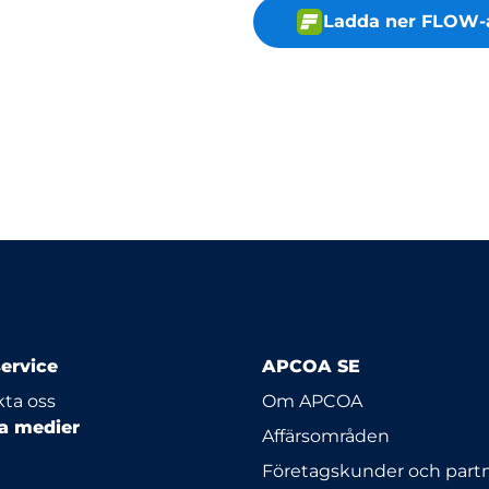
Ladda ner FLOW-
ervice
APCOA SE
ta oss
Om APCOA
la medier
Affärsområden
Företagskunder och part