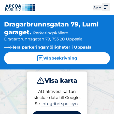
Öpp
SV
Dragarbrunnsgatan 79, Lumi
garaget.
Parkeringskällare
Dragarbrunnsgatan 79, 753 20 Uppsala
Flera parkeringsmöjligheter i Uppsala
Vägbeskrivning
Visa karta
Parkera
Att aktivera kartan
skickar data till Google.
Se
integritetspolicyn
.
Parkering på plats