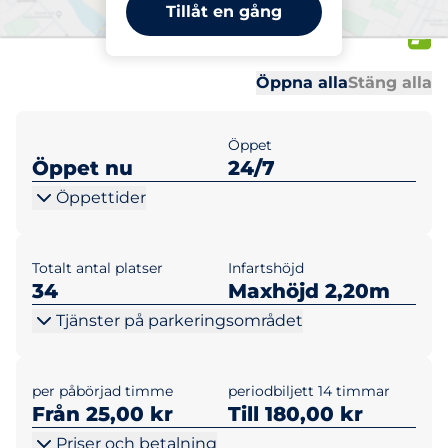
Dragarbrunnsgatan 79,
Tillåt en gång
Lumi garaget.
Al
Al
Öppna alla
Stäng alla
Öppet
Öppet nu
24/7
Öppettider
Totalt antal platser
Infartshöjd
34
Maxhöjd 2,20m
Tjänster på parkeringsområdet
per påbörjad timme
periodbiljett 14 timmar
Från 25,00 kr
Till 180,00 kr
Priser och betalning