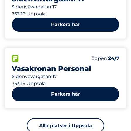
Sidenvävargatan 17
753 19 Uppsala
Parkera här
57
Totalt antal pla
FLÖDE
Antal parkeringsp
Fredag
öppen
24/7
Vasakronan Personal
Sidenvävargatan 17
753 19 Uppsala
Parkera här
Alla platser i Uppsala