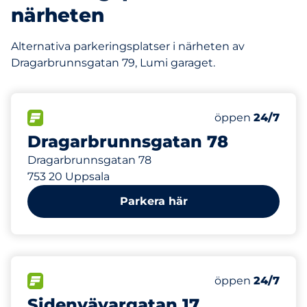
närheten
Alternativa parkeringsplatser i närheten av
Dragarbrunnsgatan 79, Lumi garaget.
85
Totalt antal pla
FLÖDE
Antal parkeringsp
Fredag
öppen
24/7
Dragarbrunnsgatan 78
Dragarbrunnsgatan 78
753 20 Uppsala
Parkera här
57
Totalt antal pla
FLÖDE
Antal parkeringsp
Fredag
öppen
24/7
Sidenvävargatan 17