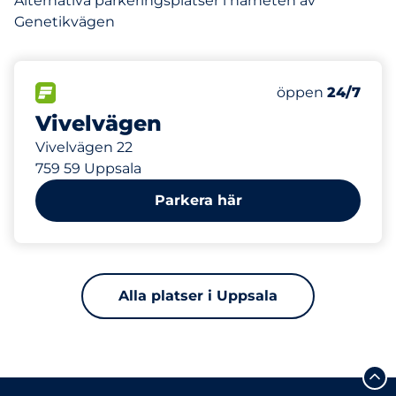
Alternativa parkeringsplatser i närheten av
Genetikvägen
478 m
30
Totalt antal pla
FLÖDE
Antal parkeringsp
Lördag
öppen
24/7
Vivelvägen
Vivelvägen 22
759 59 Uppsala
Parkera här
Alla platser i Uppsala