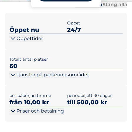
Al
Al
Öppna alla
Stäng alla
Öppet
Öppet nu
24/7
Öppettider
Totalt antal platser
60
Tjänster på parkeringsområdet
per påbörjad timme
periodbiljett 30 dagar
från 10,00 kr
till 500,00 kr
Priser och betalning