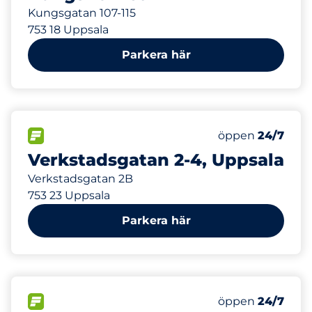
Kungsgatan 107-115
753 18 Uppsala
Parkera här
308 m
75
Totalt antal pla
FLÖDE
Antal parkeringsp
öppen
24/7
Verkstadsgatan 2-4, Uppsala
Verkstadsgatan 2B
753 23 Uppsala
Parkera här
323 m
60
Totalt antal pla
FLÖDE
Antal parkeringsp
öppen
24/7