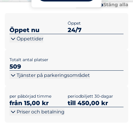
Al
Al
Öppna alla
Stäng alla
Öppet
Öppet nu
24/7
Öppettider
Totalt antal platser
509
Tjänster på parkeringsområdet
per påbörjad timme
periodbiljett 30-dagar
från 15,00 kr
till 450,00 kr
Priser och betalning