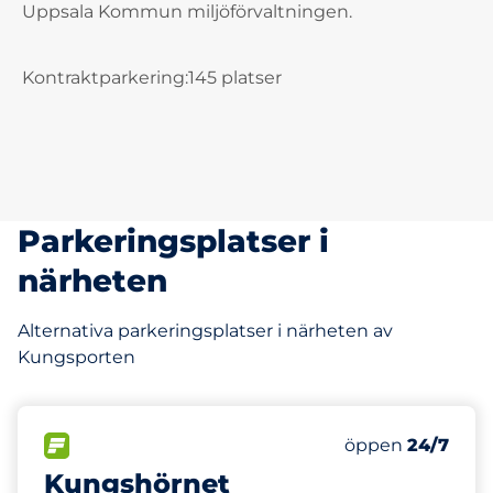
Uppsala Kommun miljöförvaltningen.
Kontraktparkering:145 platser
Parkeringsplatser i
närheten
Alternativa parkeringsplatser i närheten av
Kungsporten
293 m
98
Totalt antal pla
FLÖDE
Antal parkeringsp
öppen
24/7
Kungshörnet