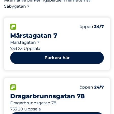
Alternativa parkeringsplatser i närheten av
Säbygatan 7
342 m
50
Totalt antal pla
FLÖDE
Antal parkeringsp
öppen
24/7
Märstagatan 7
Märstagatan 7
753 23 Uppsala
Parkera här
491 m
85
Totalt antal pla
FLÖDE
Antal parkeringsp
öppen
24/7
Dragarbrunnsgatan 78
Dragarbrunnsgatan 78
753 20 Uppsala