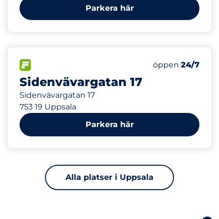
Parkera här
507 m
57
Totalt antal pla
FLÖDE
Antal parkeringsp
öppen
24/7
Sidenvävargatan 17
Sidenvävargatan 17
753 19 Uppsala
Parkera här
Alla platser i Uppsala