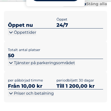
Al
Al
Öppna alla
Stäng alla
Öppet
Öppet nu
24/7
Öppettider
Totalt antal platser
50
Tjänster på parkeringsområdet
per påbörjad timme
periodbiljett 30 dagar
Från 10,00 kr
Till 1 200,00 kr
Priser och betalning