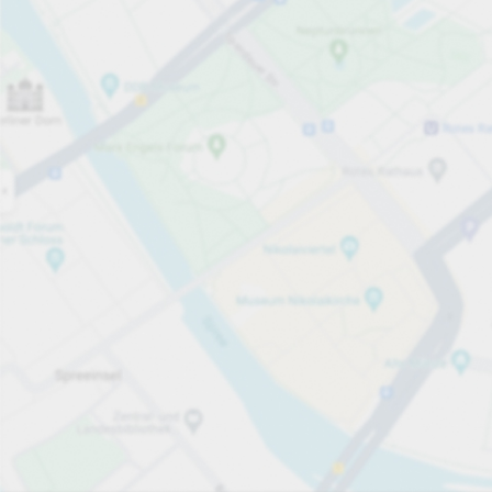
Öppet nu
Öppettider
Totalt antal platser
25
Tjänster på parkeringsområdet
Per påbörjad timme
Från 10,00 kr
Priser och betalning