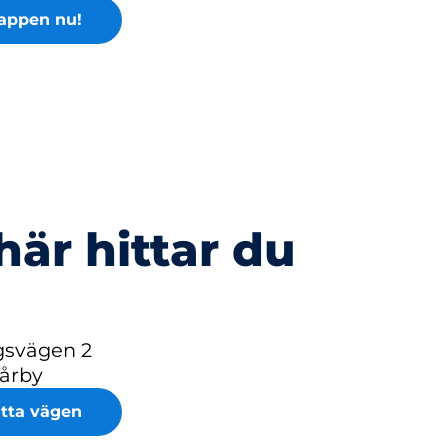
appen nu!
här hittar du
svägen 2
Vårby
itta vägen