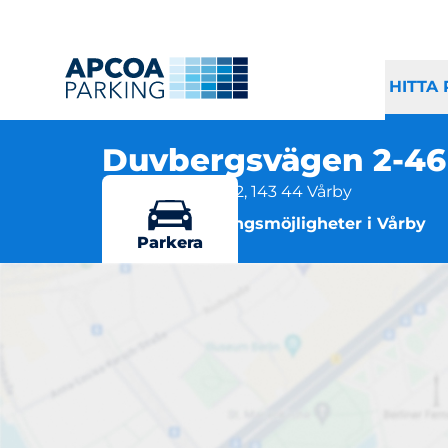
HITTA
Duvbergsvägen 2-4
Duvbergsvägen 2, 143 44 Vårby
Flera parkeringsmöjligheter i Vårby
Parkera
D