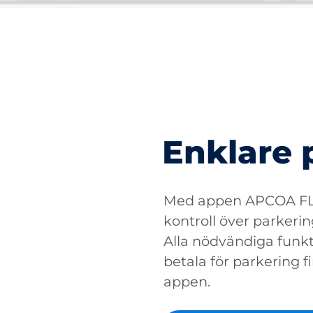
Enklare 
Med appen APCOA FLO
kontroll över parkerin
Alla nödvändiga funkti
betala för parkering fin
appen.