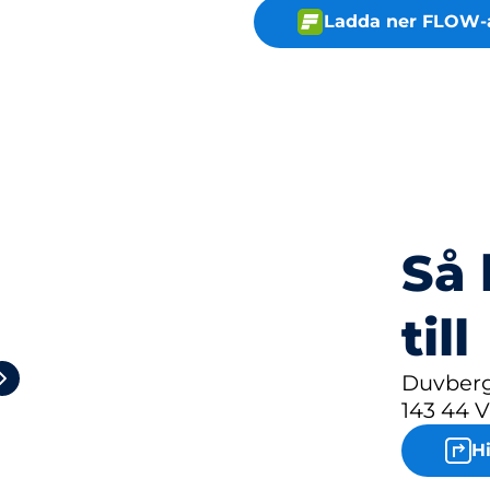
Ladda ner FLOW-
Så 
till
2
Duvberg
143 44 
H