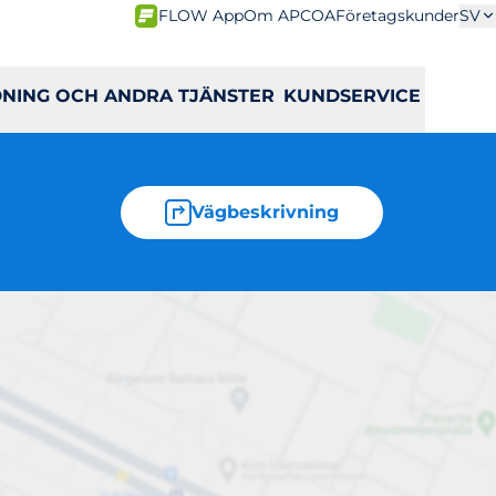
FLOW App
Om APCOA
Företagskunder
SV
DNING OCH ANDRA TJÄNSTER
KUNDSERVICE
Vägbeskrivning
6