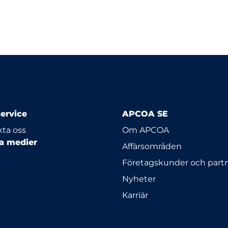
ervice
APCOA SE
ta oss
Om APCOA
la medier
Affärsområden
Företagskunder och part
Nyheter
Karriär