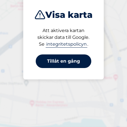
Visa karta
Att aktivera kartan
Öppet
skickar data till Google.
24/7
Se
integritetspolicyn
.
Tillåt en gång
Periobiljetter
Till 1 499,00 kr