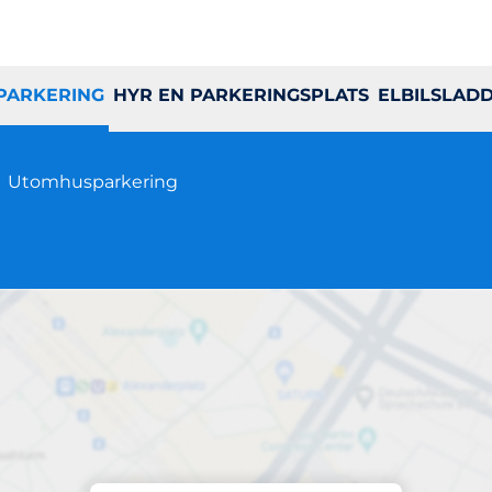
 PARKERING
HYR EN PARKERINGSPLATS
ELBILSLAD
6
Utomhusparkering
Parkering på plats
uvbergsvägen 2-4