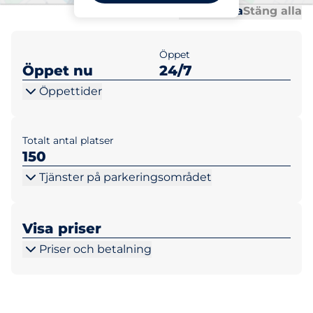
Al
Al
Öppna alla
Stäng alla
Öppet
Öppet nu
24/7
Öppettider
Totalt antal platser
150
Tjänster på parkeringsområdet
Visa priser
Priser och betalning