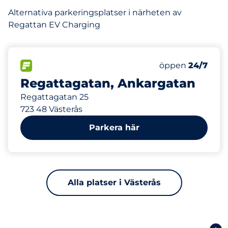
Alternativa parkeringsplatser i närheten av
Regattan EV Charging
44 m
120
Totalt antal pla
FLÖDE
Antal parkeringsp
öppen
24/7
Regattagatan, Ankargatan
Regattagatan 25
723 48 Västerås
Parkera här
Alla platser i Västerås