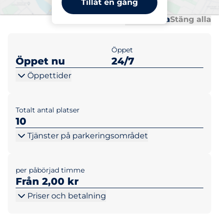
Tillåt en gång
Al
Al
Öppna alla
Stäng alla
Öppet
Öppet nu
24/7
Öppettider
Totalt antal platser
10
Tjänster på parkeringsområdet
per påbörjad timme
Från 2,00 kr
Priser och betalning