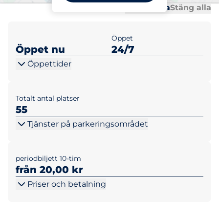
Al
Al
Öppna alla
Stäng alla
Öppet
Öppet nu
24/7
Öppettider
Totalt antal platser
55
Tjänster på parkeringsområdet
periodbiljett 10-tim
från 20,00 kr
Priser och betalning