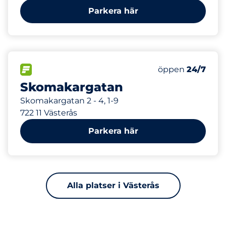
Parkera här
25
Totalt antal pl
FLÖDE&nbsp
Antal parkeringsp
Torsdag&nbsp
öppen
24/7
Skomakargatan
Skomakargatan 2 - 4, 1-9
722 11 Västerås
Parkera här
Alla platser i Västerås