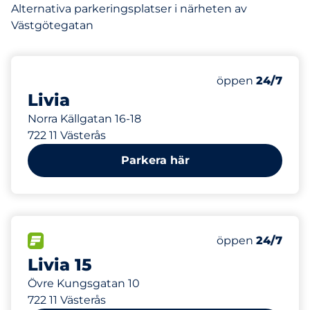
Alternativa parkeringsplatser i närheten av
Västgötegatan
60
12
Totalt antal pl
Electric Car Ch
Antal parkeringsp
Torsdag&nbsp
öppen
24/7
Livia
Norra Källgatan 16-18
722 11 Västerås
Parkera här
5
5
Totalt antal pl
Electric Car Ch
FLÖDE&nbsp
Antal parkeringsp
Torsdag&nbsp
öppen
24/7
Livia 15
Övre Kungsgatan 10
722 11 Västerås