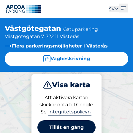
Öpp
SV
Västgötegatan
Gatuparkering
Västgötegatan 7, 722 11 Västerås
Flera parkeringsmöjligheter i Västerås
Vägbeskrivning
Visa karta
Parkera
Att aktivera kartan
skickar data till Google.
Se
integritetspolicyn
.
Parkering på plats
Västgötegatan
Tillåt en gång