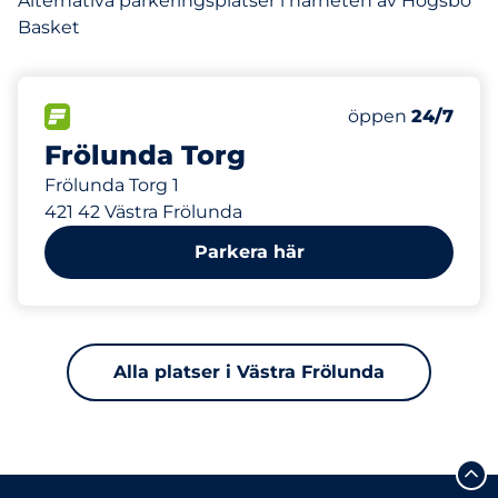
Alternativa parkeringsplatser i närheten av Högsbo
Basket
745 m
2500
Totalt antal pla
FLÖDE
Antal parkeringsp
öppen
24/7
Frölunda Torg
Frölunda Torg 1
421 42 Västra Frölunda
Parkera här
Alla platser i Västra Frölunda