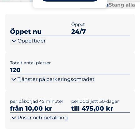
Al
Al
Öppna alla
Stäng alla
Öppet
Öppet nu
24/7
Öppettider
Totalt antal platser
120
Tjänster på parkeringsområdet
per påbörjad 45 minuter
periodbiljett 30-dagar
från 10,00 kr
till 475,00 kr
Priser och betalning