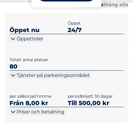
Al
Al
Öppna alla
Stäng alla
Öppet
Öppet nu
24/7
Öppettider
Totalt antal platser
80
Tjänster på parkeringsområdet
per påbörjad timme
periodbiljett 30 dagar
Från 8,00 kr
Till 500,00 kr
Priser och betalning