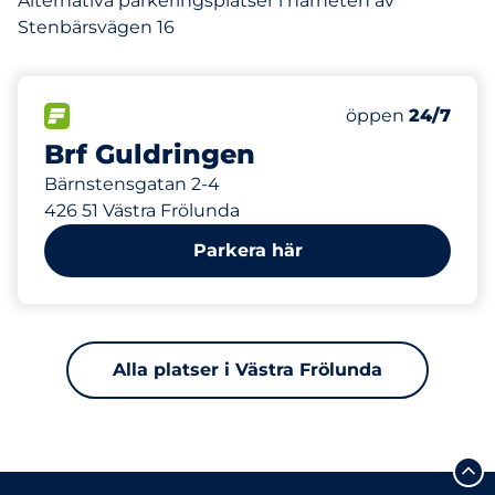
Alternativa parkeringsplatser i närheten av
Stenbärsvägen 16
667 m
64
Totalt antal pla
FLÖDE
Antal parkeringsp
öppen
24/7
Brf Guldringen
Bärnstensgatan 2-4
426 51 Västra Frölunda
Parkera här
Alla platser i Västra Frölunda