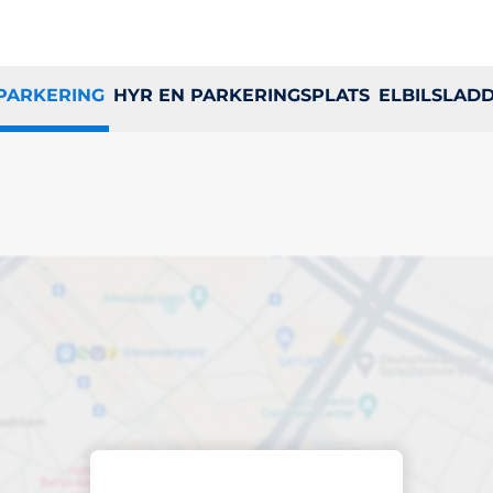
 PARKERING
HYR EN PARKERINGSPLATS
ELBILSLAD
ringsplats i Vendel
 och fordon
Sortera efter