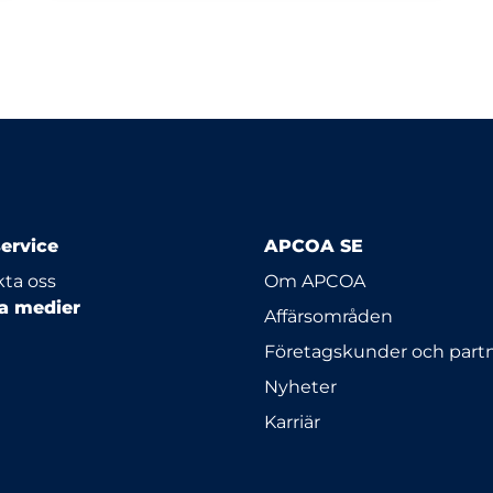
ervice
APCOA SE
ta oss
Om APCOA
la medier
Affärsområden
Företagskunder och part
Nyheter
Karriär