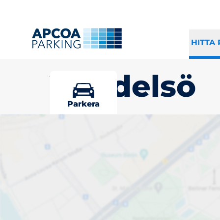
HITTA
Vendelsö
Parkera
Välj din parke
Alternativ för förare