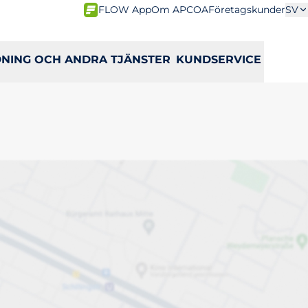
FLOW App
Om APCOA
Företagskunder
SV
DNING OCH ANDRA TJÄNSTER
KUNDSERVICE
sö