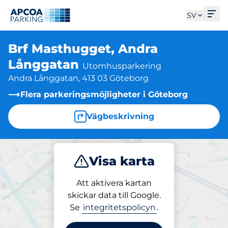
Öpp
SV
Brf Masthugget, Andra
Långgatan
Utomhusparkering
Andra Långgatan, 413 03 Göteborg
Flera parkeringsmöjligheter i Göteborg
Vägbeskrivning
Visa karta
Parkera
Ladda
Att aktivera kartan
skickar data till Google.
Se
integritetspolicyn
.
Laddning på plats