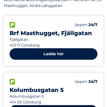
Masthugget, Andra Långgatan
280 m
40
20
Totalt antal pla
Electric Car Ch
FLÖDE
Antal parkeringsp
Fredag
öppen
24/7
Brf Masthugget, Fjällgatan
Fjällgatan
413 17 Göteborg
Ladda här
777 m
0
Electric Car Ch
FLÖDE
Antal parkeringsp
Fredag
öppen
24/7
Kolumbusgatan 5
Kolumbusgatan 5
414 65 Göteborg