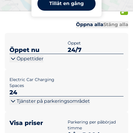
Brf Masthugget, Andra
Tillåt en gång
Långgatan
Al
Al
Öppna alla
Stäng alla
Öppet
Öppet nu
24/7
Öppettider
Electric Car Charging
Spaces
24
Tjänster på parkeringsområdet
Visa priser
Parkering per påbörjad
timme