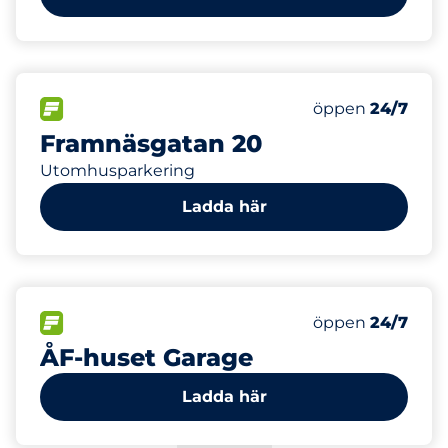
30
20
Totalt antal pla
Electric Car Ch
FLÖDE
Antal parkeringsp
Måndag
öppen
24/7
Framnäsgatan 20
Utomhusparkering
Ladda här
400
20
Totalt antal pla
Electric Car Ch
FLÖDE
Antal parkeringsp
Måndag
öppen
24/7
ÅF-huset Garage
Ladda här