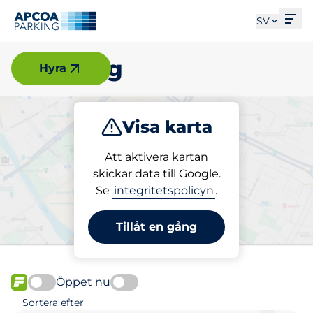
Öpp
SV
Göteborg
Hyra
Visa karta
Parkera
Ladda
Att aktivera kartan
skickar data till Google.
Se
integritetspolicyn
.
Välj din laddplats i
Göteborg
Tillåt en gång
Öppet nu
FLÖDE
Sortera efter