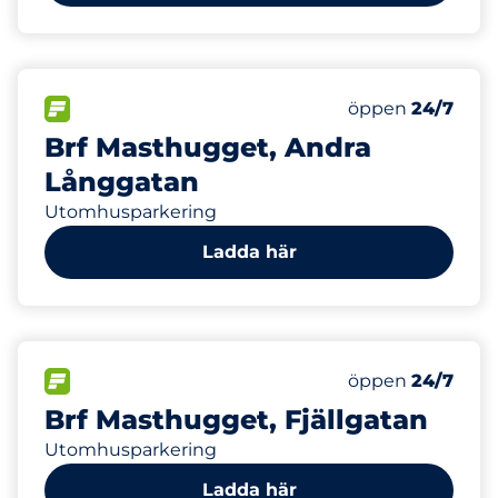
40
24
Totalt antal pla
Electric Car Ch
FLÖDE
Antal parkeringsp
Måndag
öppen
24/7
Brf Masthugget, Andra
Långgatan
Utomhusparkering
Ladda här
40
20
Totalt antal pla
Electric Car Ch
FLÖDE
Antal parkeringsp
Måndag
öppen
24/7
Brf Masthugget, Fjällgatan
Utomhusparkering
Ladda här