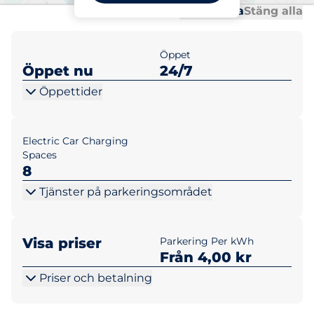
Al
Al
Öppna alla
Stäng alla
Öppet
Öppet nu
24/7
Öppettider
Electric Car Charging
Spaces
8
Tjänster på parkeringsområdet
Visa priser
Parkering Per kWh
Från 4,00 kr
Priser och betalning