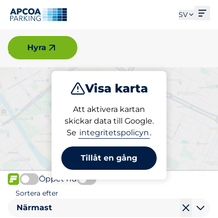
Öpp
SV
Malmö
Hyra
Visa karta
Parkera
Ladda
Att aktivera kartan
skickar data till Google.
Se
integritetspolicyn
.
Välj din laddplats i Malmö
Tillåt en gång
Öppet nu
FLÖDE
Sortera efter
Närmast