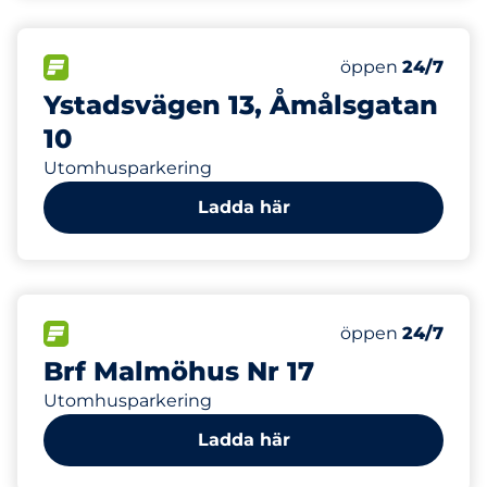
6
Electric Car Ch
FLÖDE
Antal parkeringsp
Måndag
öppen
24/7
Ystadsvägen 13, Åmålsgatan
10
Utomhusparkering
Ladda här
200
7
Totalt antal pla
Electric Car Ch
FLÖDE
Antal parkeringsp
Måndag
öppen
24/7
Brf Malmöhus Nr 17
Utomhusparkering
Ladda här