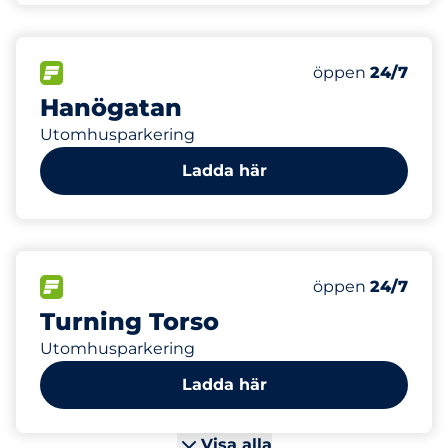
16
Electric Car Ch
FLÖDE
Antal parkeringsp
Måndag
öppen
24/7
Hanögatan
Utomhusparkering
Ladda här
354
20
Totalt antal pla
Electric Car Ch
FLÖDE
Antal parkeringsp
Måndag
öppen
24/7
Turning Torso
Utomhusparkering
Ladda här
Visa alla