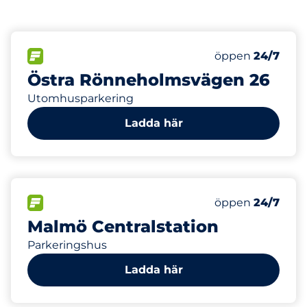
16
Electric Car Ch
FLÖDE
Antal parkeringsp
Måndag
öppen
24/7
Östra Rönneholmsvägen 26
Utomhusparkering
Ladda här
550
16
Totalt antal pla
Electric Car Ch
FLÖDE
Antal parkeringsp
Måndag
öppen
24/7
Malmö Centralstation
Parkeringshus
Ladda här