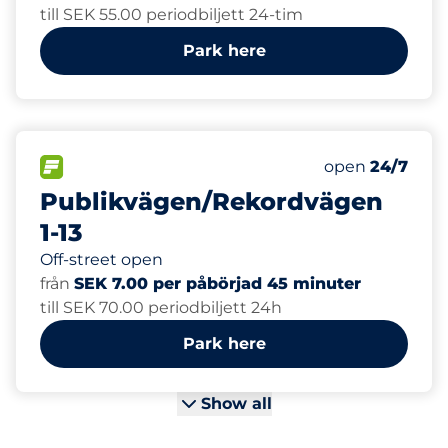
till SEK 55.00 periodbiljett 24-tim
Park here
81
Total Spaces&
FLOW available&nbsp
Number of park
Friday&nbsp
open
24/7
Publikvägen/Rekordvägen
1-13
Off-street open
från
SEK 7.00 per påbörjad 45 minuter
till SEK 70.00 periodbiljett 24h
Park here
Show all