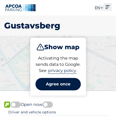
Ope
EN
Gustavsberg
Show map
Park
Charge
Activating the map
sends data to Google.
See
privacy policy
.
Pick your parking space in
Gustavsberg
Agree once
Open now
FLOW available
Driver and vehicle options