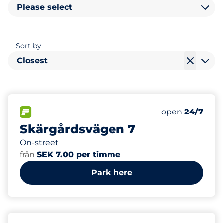
Please select
Sort by
Closest
20
2
Total Spaces&
Electric Car 
FLOW available&nbsp
Number of park
Friday&nbsp
open
24/7
Skärgårdsvägen 7
On-street
från
SEK 7.00 per timme
Park here