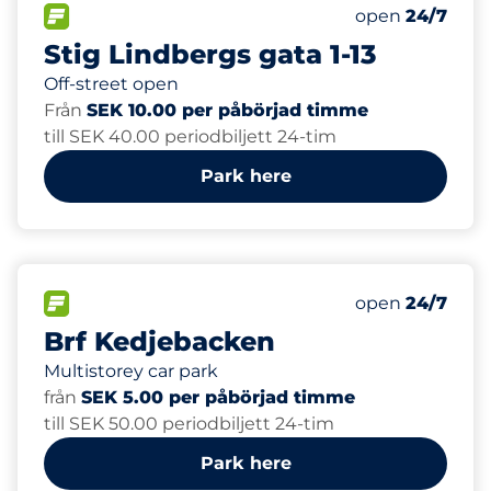
25
Total Spaces&
FLOW available&nbsp
Number of park
Friday&nbsp
open
24/7
Stig Lindbergs gata 1-13
Off-street open
Från
SEK 10.00 per påbörjad timme
till SEK 40.00 periodbiljett 24-tim
Park here
100
Total Spaces&
FLOW available&nbsp
Number of park
Friday&nbsp
open
24/7
Brf Kedjebacken
Multistorey car park
från
SEK 5.00 per påbörjad timme
till SEK 50.00 periodbiljett 24-tim
Park here