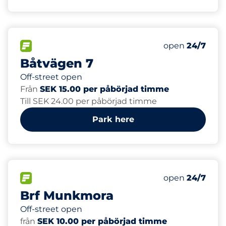
35
Total Spaces&
FLOW available&nbsp
Number of park
Friday&nbsp
open
24/7
Båtvägen 7
Off-street open
Från
SEK 15.00 per påbörjad timme
Till SEK 24.00 per påbörjad timme
Park here
150
Total Spaces&
FLOW available&nbsp
Number of park
Friday&nbsp
open
24/7
Brf Munkmora
Off-street open
från
SEK 10.00 per påbörjad timme