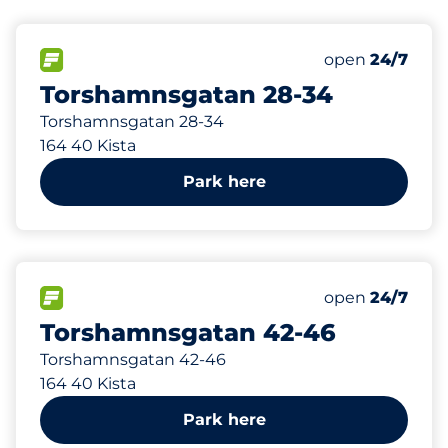
176 m
102
Total Spaces
FLOW available
Number of park
open
24/7
Torshamnsgatan 28-34
Torshamnsgatan 28-34
164 40 Kista
Park here
191 m
17
Total Spaces
FLOW available
Number of park
open
24/7
Torshamnsgatan 42-46
Torshamnsgatan 42-46
164 40 Kista
Park here