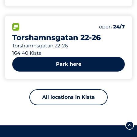
240 m
67
Total Spaces
FLOW available
Number of park
open
24/7
Torshamnsgatan 22-26
Torshamnsgatan 22-26
164 40 Kista
Park here
All locations in Kista