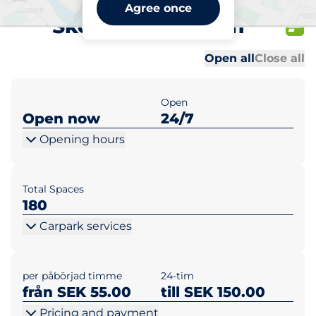
Kista Mässan –
Agree once
Skogsparkeringen
Al
Al
Open all
Close all
Open
Open now
24/7
Opening hours
Total Spaces
180
Carpark services
per påbörjad timme
24-tim
från SEK 55.00
till SEK 150.00
Pricing and payment