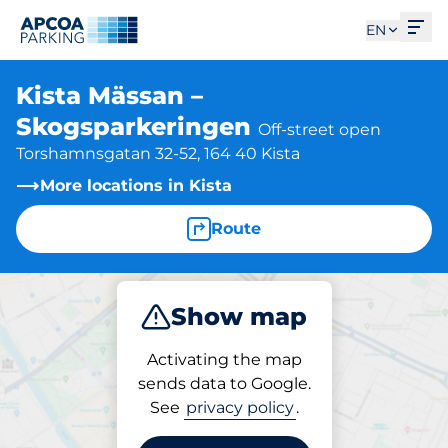
Ope
EN
Kista Mässan –
Skogsparkeringen
Off-street open
Torshamnsgatan 32-52, 164 40 Kista
More locations in Kista
Route
Show map
Park
Activating the map
sends data to Google.
See
privacy policy
.
Parking at location