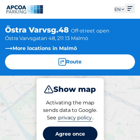
Ope
EN
Östra Varvsg.48
Off-street open
Östra Varvsgatan 48, 211 13 Malmö
More locations in Malmö
Route
Show map
Park
Activating the map
sends data to Google.
See
privacy policy
.
Parking at location
Östra Varvsg.48
Agree once