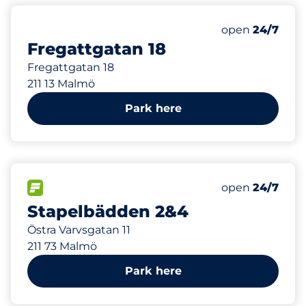
1 m
Friday
open
24/7
Fregattgatan 18
Fregattgatan 18
211 13 Malmö
Park here
512 m
35
Total Spaces
FLOW available
Number of park
Friday
open
24/7
Stapelbädden 2&4
Östra Varvsgatan 11
211 73 Malmö
Park here