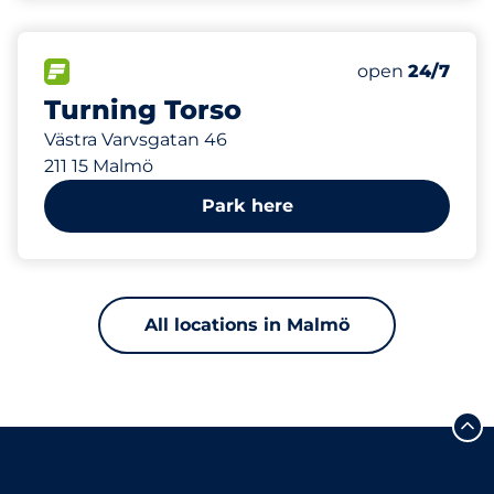
516 m
354
20
Total Spaces
Electric Car C
FLOW available
Number of park
Friday
open
24/7
Turning Torso
Västra Varvsgatan 46
211 15 Malmö
Park here
All locations in Malmö