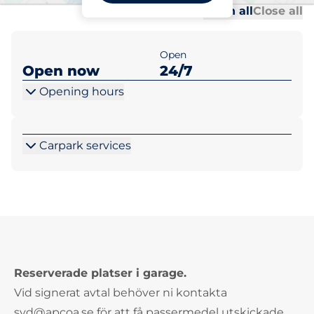
Al
Al
Open all
Close all
Open
Open now
24/7
Opening hours
Carpark services
Reserverade platser i garage.
Vid signerat avtal behöver ni kontakta
syd@apcoa.se för att få passermedel utskickade.