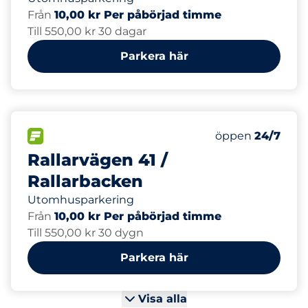
Från
10,00 kr Per påbörjad timme
Till 550,00 kr 30 dagar
Parkera här
40
4
Totalt antal pl
Electric Car Ch
FLÖDE&nbsp
Antal parkeringsp
Torsdag&nbsp
öppen
24/7
Rallarvägen 41 /
Rallarbacken
Utomhusparkering
Från
10,00 kr Per påbörjad timme
Till 550,00 kr 30 dygn
Parkera här
Visa alla