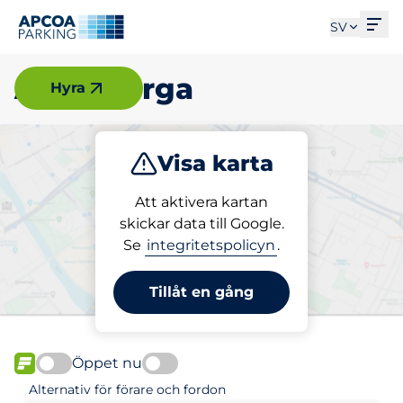
Öpp
SV
Åkersberga
Hyra
Visa karta
Parkera
Ladda
Att aktivera kartan
skickar data till Google.
Se
integritetspolicyn
.
Välj din parkeringsplats i
Åkersberga
Tillåt en gång
Öppet nu
FLÖDE
Alternativ för förare och fordon