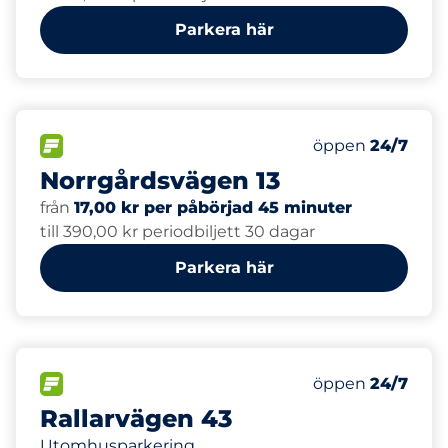
Parkera här
49
Totalt antal pl
FLÖDE&nbsp
Antal parkeringsp
Torsdag&nbsp
öppen
24/7
Norrgårdsvägen 13
från
17,00 kr per påbörjad 45 minuter
till 390,00 kr periodbiljett 30 dagar
Parkera här
30
4
Totalt antal pl
Electric Car Ch
FLÖDE&nbsp
Antal parkeringsp
Torsdag&nbsp
öppen
24/7
Rallarvägen 43
Utomhusparkering