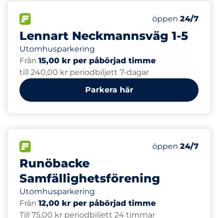
34
Totalt antal pl
FLÖDE&nbsp
Antal parkeringsp
Torsdag&nbsp
öppen
24/7
Lennart Neckmannsväg 1-5
Utomhusparkering
Från
15,00 kr per påbörjad timme
till 240,00 kr periodbiljett 7-dagar
Parkera här
170
Totalt antal pl
FLÖDE&nbsp
Antal parkeringsp
Torsdag&nbsp
öppen
24/7
Runöbacke
Samfällighetsförening
Utomhusparkering
Från
12,00 kr per påbörjad timme
Till 75,00 kr periodbiljett 24 timmar