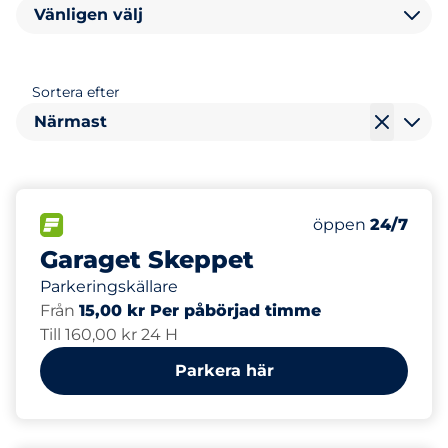
Vänligen välj
Sortera efter
Närmast
123
Totalt antal pl
FLÖDE&nbsp
Antal parkeringsp
Torsdag&nbsp
öppen
24/7
Garaget Skeppet
Parkeringskällare
Från
15,00 kr Per påbörjad timme
Till 160,00 kr 24 H
Parkera här