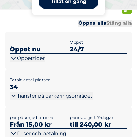
Tillåt en gång
1-5
Al
Al
Öppna alla
Stäng alla
Öppet
Öppet nu
24/7
Öppettider
Totalt antal platser
34
Tjänster på parkeringsområdet
per påbörjad timme
periodbiljett 7-dagar
Från 15,00 kr
till 240,00 kr
Priser och betalning