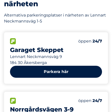
närheten
Alternativa parkeringsplatser i närheten av Lennart
Neckmannsväg 1-5
123 m
123
Totalt antal pla
FLÖDE
Antal parkeringsp
Lördag
öppen
24/7
Garaget Skeppet
Lennart Neckmannsväg 9
184 30 Åkersberga
Parkera här
365 m
34
Totalt antal pla
FLÖDE
Antal parkeringsp
Lördag
öppen
24/7
Norrgårdsvägen 3-9