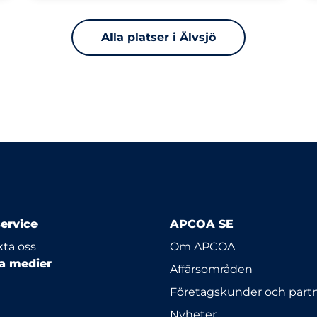
Alla platser i Älvsjö
ervice
APCOA SE
ta oss
Om APCOA
la medier
Affärsområden
Företagskunder och part
Nyheter