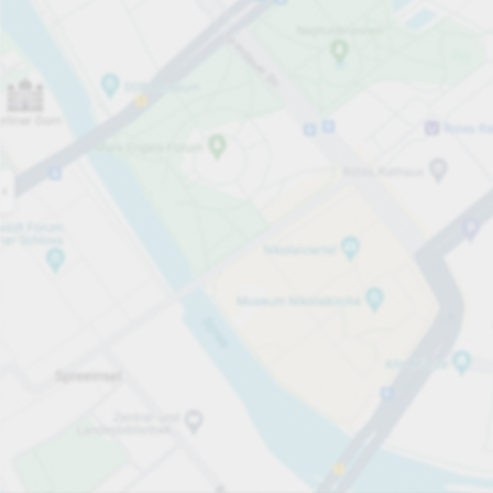
Öppet nu
Öppettider
Totalt antal platser
55
Tjänster på parkeringsområdet
per 45 minuter
från 20,00 kr
Priser och betalning