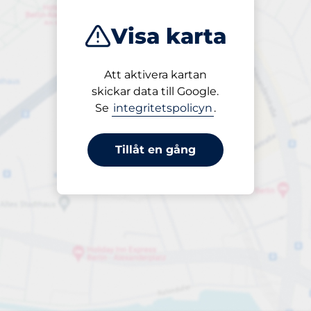
Visa karta
Att aktivera kartan
Öppet
skickar data till Google.
24/7
Se
integritetspolicyn
.
Tillåt en gång
per period
till 80,00 kr