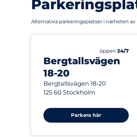
Parkeringspla
Alternativa parkeringsplatser i närheten av
20 m
96
Totalt antal p
Antal parkering
Fredag&nbsp
öppen
24/7
Bergtallsvägen
18-20
Bergtallsvägen 18-20
125 60 Stockholm
Parkera här