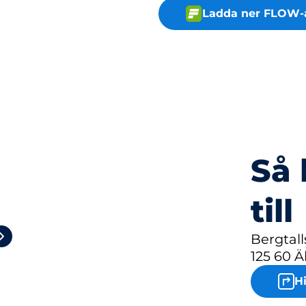
Ladda ner FLOW-
Så 
till
2
Bergtal
125 60 Ä
H