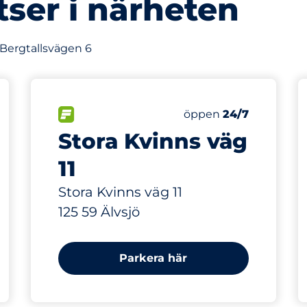
tser i närheten
 Bergtallsvägen 6
64 m
32
latser&nbsp
Totalt antal platser&
splatser:
FLÖDE&nbsp
Antal parkeringsplatse
Fredag&nbsp
öppen
24/7
Stora Kvinns väg
11
Stora Kvinns väg 11
125 59 Älvsjö
Parkera här