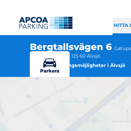
HITTA
Bergtallsvägen 6
Gatupa
Bergtallsvägen 6, 125 60 Älvsjö
Flera parkeringsmöjligheter i Älvsjö
Parkera