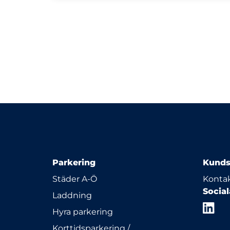
Parkering
Kunds
Städer A-Ö
Kontak
Socia
Laddning
Hyra parkering
Korttidsparkering /