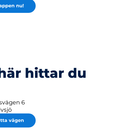
appen nu!
här hittar du
lsvägen 6
lvsjö
itta vägen