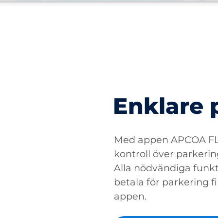
Enklare 
Med appen APCOA FLO
kontroll över parkerin
Alla nödvändiga funkti
betala för parkering fin
appen.