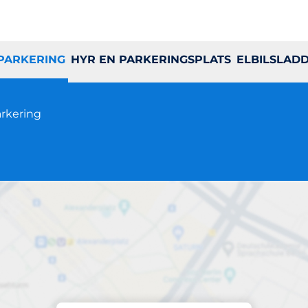
 PARKERING
HYR EN PARKERINGSPLATS
ELBILSLAD
rkering
Parkering på plats
Bergtallsvägen 6