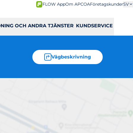
FLOW App
Om APCOA
Företagskunder
SV
DNING OCH ANDRA TJÄNSTER
KUNDSERVICE
Vägbeskrivning