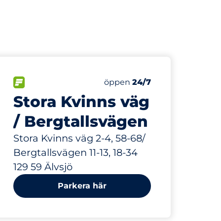
197 m
34
nbsp
Totalt antal platser&nbsp
r:
FLÖDE&nbsp
Antal parkeringsplatser:
Fredag&nbsp
öppen
24/7
Stora Kvinns väg
/ Bergtallsvägen
Stora Kvinns väg 2-4, 58-68/
Bergtallsvägen 11-13, 18-34
129 59 Älvsjö
Parkera här