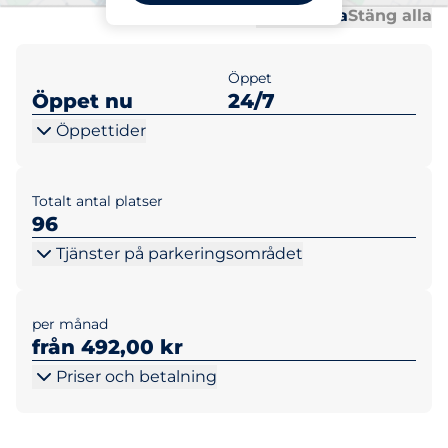
Al
Al
Öppna alla
Stäng alla
Öppet
Öppet nu
24/7
Öppettider
Totalt antal platser
96
Tjänster på parkeringsområdet
per månad
från 492,00 kr
Priser och betalning