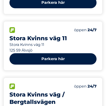
Parkera här
85 m
32
Totalt antal pla
FLÖDE
Antal parkeringsp
Fredag
öppen
24/7
Stora Kvinns väg 11
Stora Kvinns väg 11
125 59 Älvsjö
Parkera här
203 m
34
Totalt antal pla
FLÖDE
Antal parkeringsp
Fredag
öppen
24/7
Stora Kvinns väg /
Bergtallsvägen