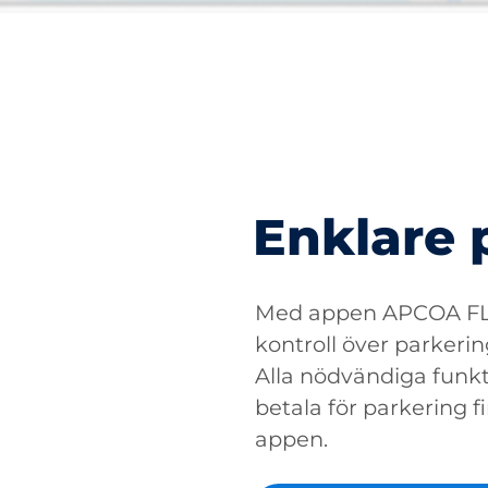
Enklare 
Med appen APCOA FLO
kontroll över parkerin
Alla nödvändiga funkti
betala för parkering fin
appen.