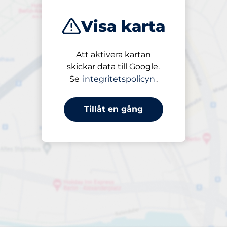
Visa karta
Att aktivera kartan
Öppet
skickar data till Google.
24/7
Se
integritetspolicyn
.
Tillåt en gång
periodbiljett 24-tim
till 60,00 kr