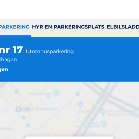
 PARKERING
HYR EN PARKERINGSPLATS
ELBILSLAD
nr 17
Utomhusparkering
ndhagen
gen
Parkering på plats
 Stockholmshus nr