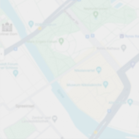
Öppet nu
Öppettider
Totalt antal platser
242
Tjänster på parkeringsområdet
per påbörjad timme
från 10,00 kr
Priser och betalning