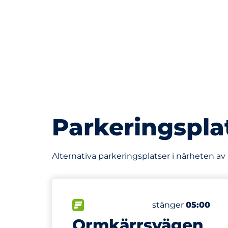
Parkeringspla
Alternativa parkeringsplatser i närheten a
650 m
FLÖDE
Fredag
stänger
05:00
Ormkärrsvägen