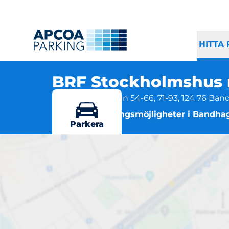
HITTA
BRF Stockholmshus 
Olshammarsgatan 54-66, 71-93, 124 76 Ba
Flera parkeringsmöjligheter i Bandha
Parkera
BRF