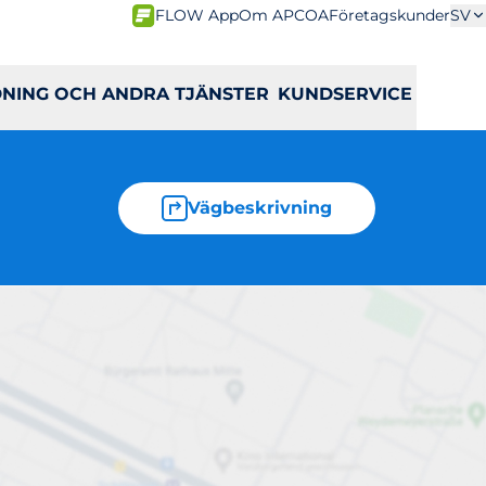
FLOW App
Om APCOA
Företagskunder
SV
DNING OCH ANDRA TJÄNSTER
KUNDSERVICE
Vägbeskrivning
 17