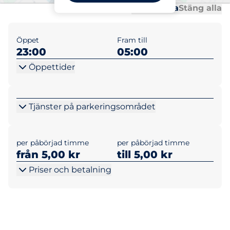
Al
Al
Öppna alla
Stäng alla
Öppet
Fram till
23:00
05:00
Öppettider
Tjänster på parkeringsområdet
per påbörjad timme
per påbörjad timme
från 5,00 kr
till 5,00 kr
Priser och betalning