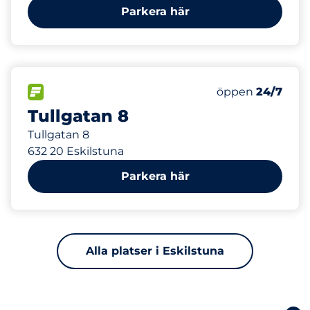
Parkera här
211 m
300
Totalt antal pla
FLÖDE
Antal parkeringsp
öppen
24/7
Tullgatan 8
Tullgatan 8
632 20 Eskilstuna
Parkera här
Alla platser i Eskilstuna