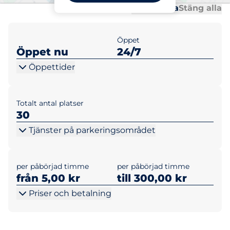
Al
Al
Öppna alla
Stäng alla
Öppet
Öppet nu
24/7
Öppettider
Totalt antal platser
30
Tjänster på parkeringsområdet
per påbörjad timme
per påbörjad timme
från 5,00 kr
till 300,00 kr
Priser och betalning