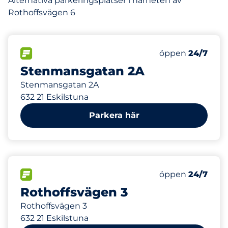
Alternativa parkeringsplatser i närheten av
Rothoffsvägen 6
175 m
FLÖDE
öppen
24/7
Stenmansgatan 2A
Stenmansgatan 2A
632 21 Eskilstuna
Parkera här
175 m
190
Totalt antal pla
FLÖDE
Antal parkeringsp
öppen
24/7
Rothoffsvägen 3
Rothoffsvägen 3
632 21 Eskilstuna