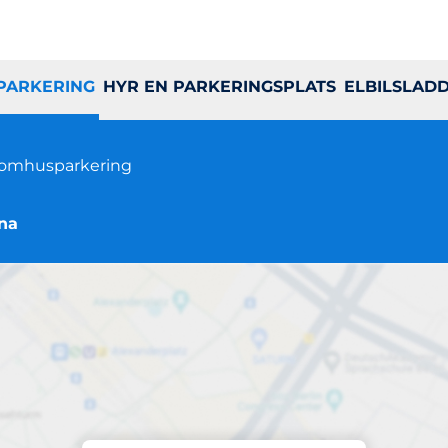
 PARKERING
HYR EN PARKERINGSPLATS
ELBILSLAD
omhusparkering
una
Parkering på plats
tenmansgatan 2A