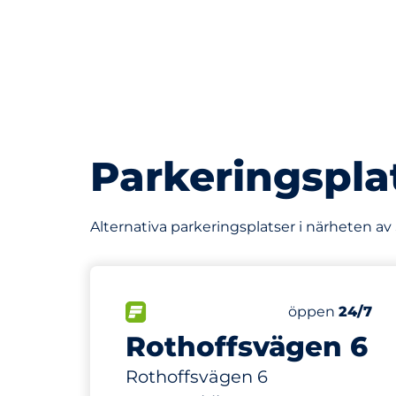
Parkeringspla
Alternativa parkeringsplatser i närheten 
175 m
30
Totalt antal p
FLÖDE
Antal parkering
Lördag
öppen
24/7
Rothoffsvägen 6
Rothoffsvägen 6