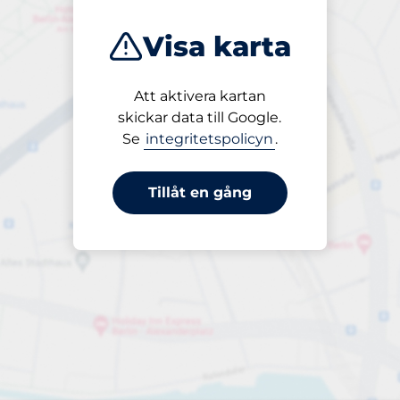
Visa karta
Att aktivera kartan
Öppet
skickar data till Google.
24/7
Se
integritetspolicyn
.
Tillåt en gång
per dygn
till 50,00 kr