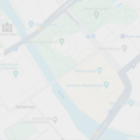
Öppet nu
Öppettider
Tjänster på parkeringsområdet
per påbörjad timme
från 5,00 kr
Priser och betalning