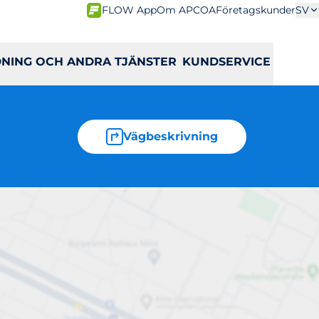
FLOW App
Om APCOA
Företagskunder
SV
DNING OCH ANDRA TJÄNSTER
KUNDSERVICE
Vägbeskrivning