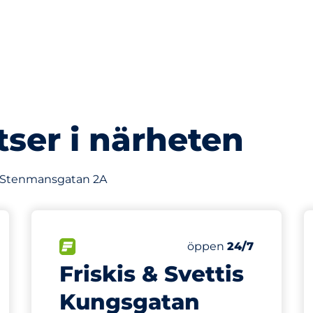
tser i närheten
av Stenmansgatan 2A
275 m
25
latser
Totalt antal platser
splatser:
FLÖDE
Antal parkeringsplatse
Lördag
öppen
24/7
Friskis & Svettis
Kungsgatan