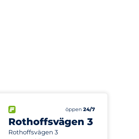
348 m
190
Totalt antal platser
r:
FLÖDE
Antal parkeringsplatser:
Lördag
öppen
24/7
Rothoffsvägen 3
Rothoffsvägen 3