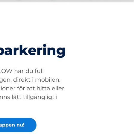
parkering
W har du full
gen, direkt i mobilen.
oner för att hitta eller
ns lätt tillgängligt i
appen nu!