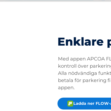
Enklare 
Med appen APCOA FLO
kontroll över parkerin
Alla nödvändiga funkti
betala för parkering fin
appen.
Ladda ner FLOW-