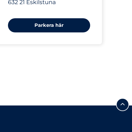
632 21 Eskilstuna
Parkera här