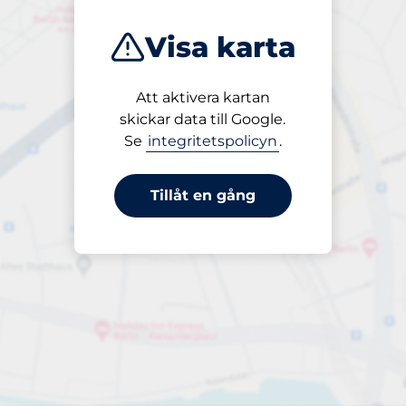
Visa karta
Att aktivera kartan
Öppet
skickar data till Google.
24/7
Se
integritetspolicyn
.
Tillåt en gång
Periodbiljett 24 timmar
Till 50,00 kr