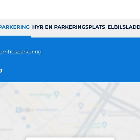
 PARKERING
HYR EN PARKERINGSPLATS
ELBILSLAD
omhusparkering
g
Parkering på plats
advädersgatan 14