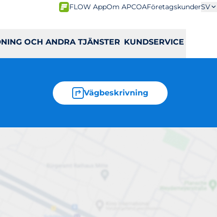
FLOW App
Om APCOA
Företagskunder
SV
DNING OCH ANDRA TJÄNSTER
KUNDSERVICE
Vägbeskrivning