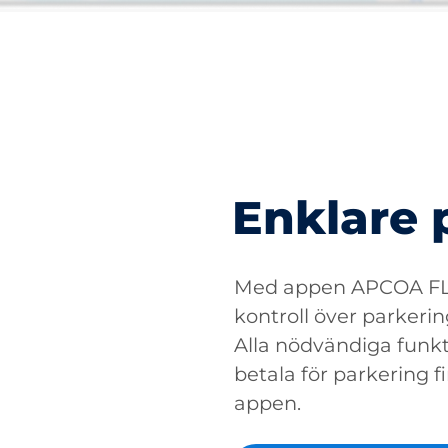
Enklare 
Med appen APCOA FLO
kontroll över parkerin
Alla nödvändiga funkti
betala för parkering fin
appen.