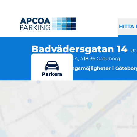
HITTA
Badvädersgatan 14
Ut
Badvädersgatan 14, 418 36 Göteborg
Flera parkeringsmöjligheter i Götebor
Parkera
B