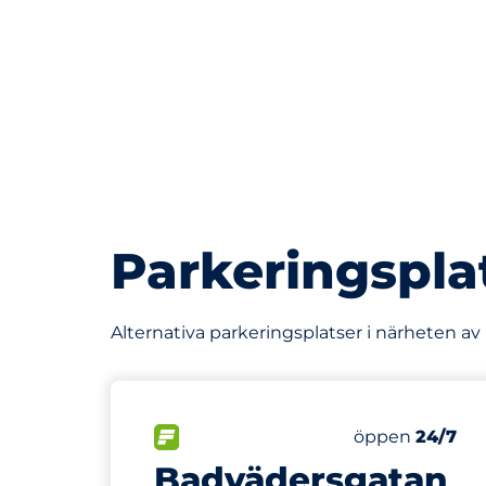
Parkeringspla
Alternativa parkeringsplatser i närheten a
56 m
14
Totalt antal p
FLÖDE
Antal parkering
Lördag
öppen
24/7
Badvädersgatan