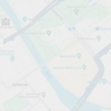
Öppet nu
Öppettider
Totalt antal platser
9
Tjänster på parkeringsområdet
Per påbörjad timme
Från 5,00 kr
Priser och betalning