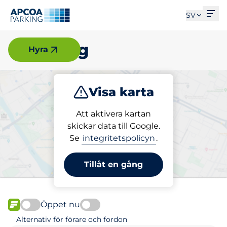
Öpp
SV
Göteborg
Hyra
Visa karta
Parkera
Ladda
Att aktivera kartan
skickar data till Google.
Se
integritetspolicyn
.
Välj din parkeringsplats i
Göteborg
Tillåt en gång
Öppet nu
FLÖDE
Alternativ för förare och fordon