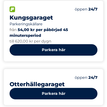
1
18
Totalt antal pla
Electric Car Ch
FLÖDE
Antal parkeringsp
Lördag
öppen
24/7
Kungsgaraget
Parkeringskällare
från
54,00 kr per påbörjad 45
minutersperiod
till 620,00 kr per dygn
Parkera här
1
Totalt antal pla
Antal parkeringsp
Lördag
öppen
24/7
Otterhällegaraget
Parkera här