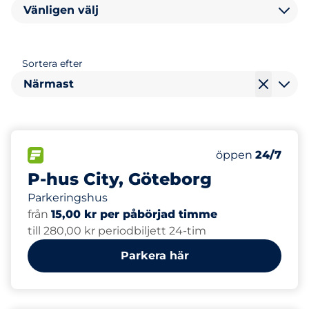
Vänligen välj
Sortera efter
Närmast
450
Totalt antal pla
FLÖDE
Antal parkeringsp
Lördag
öppen
24/7
P-hus City, Göteborg
Parkeringshus
från
15,00 kr per påbörjad timme
till 280,00 kr periodbiljett 24-tim
Parkera här