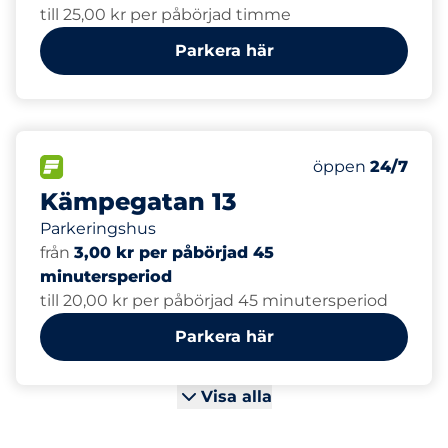
till 25,00 kr per påbörjad timme
Parkera här
40
Totalt antal pla
FLÖDE
Antal parkeringsp
Lördag
öppen
24/7
Kämpegatan 13
Parkeringshus
från
3,00 kr per påbörjad 45
minutersperiod
till 20,00 kr per påbörjad 45 minutersperiod
Parkera här
Visa alla