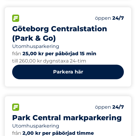
265
Totalt antal pla
FLÖDE
Antal parkeringsp
Lördag
öppen
24/7
Göteborg Centralstation
(Park & Go)
Utomhusparkering
från
25,00 kr per påbörjad 15 min
till 260,00 kr dygnstaxa 24-tim
Parkera här
50
Totalt antal pla
FLÖDE
Antal parkeringsp
Lördag
öppen
24/7
Park Central markparkering
Utomhusparkering
från
2,00 kr per påbörjad timme