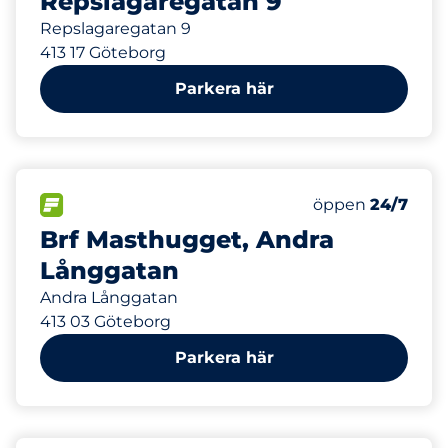
Repslagaregatan 9
Repslagaregatan 9
413 17 Göteborg
Parkera här
287 m
40
24
Totalt antal pla
Electric Car Ch
FLÖDE
Antal parkeringsp
Lördag
öppen
24/7
Brf Masthugget, Andra
Långgatan
Andra Långgatan
413 03 Göteborg
Parkera här