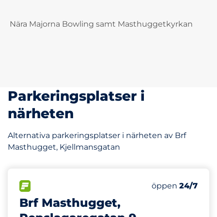
Nära Majorna Bowling samt Masthuggetkyrkan
Parkeringsplatser i
närheten
Alternativa parkeringsplatser i närheten av Brf
Masthugget, Kjellmansgatan
239 m
40
Totalt antal pla
FLÖDE
Antal parkeringsp
Lördag
öppen
24/7
Brf Masthugget,