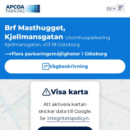
Öpp
SV
Brf Masthugget,
Kjellmansgatan
Utomhusparkering
Kjellmansgatan, 413 18 Göteborg
Flera parkeringsmöjligheter i Göteborg
Vägbeskrivning
Visa karta
Parkera
Att aktivera kartan
skickar data till Google.
Se
integritetspolicyn
.
Parkering på plats