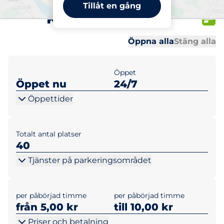
Brf Masthugget,
Tillåt en gång
Kjellmansgatan
Al
Al
Öppna alla
Stäng alla
Öppet
Öppet nu
24/7
Öppettider
Totalt antal platser
40
Tjänster på parkeringsområdet
per påbörjad timme
per påbörjad timme
från 5,00 kr
till 10,00 kr
Priser och betalning