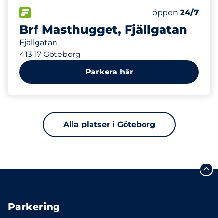
346 m
40
20
Totalt antal pla
Electric Car Ch
FLÖDE
Antal parkeringsp
Lördag
öppen
24/7
Brf Masthugget, Fjällgatan
Fjällgatan
413 17 Göteborg
Parkera här
Alla platser i Göteborg
Parkering