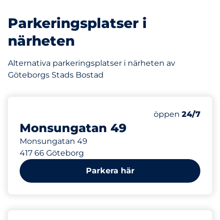
Parkeringsplatser i
närheten
Alternativa parkeringsplatser i närheten av
Göteborgs Stads Bostad
1
Totalt antal pla
Antal parkeringsp
Lördag
öppen
24/7
Monsungatan 49
Monsungatan 49
417 66 Göteborg
Parkera här