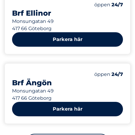
1
Totalt antal pla
Antal parkeringsp
Lördag
öppen
24/7
Brf Ellinor
Monsungatan 49
417 66 Göteborg
Parkera här
1
Totalt antal pla
Antal parkeringsp
Lördag
öppen
24/7
Brf Ängön
Monsungatan 49
417 66 Göteborg
Parkera här