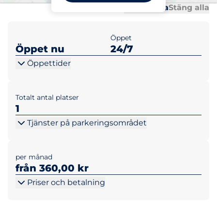
Al
Al
Öppna alla
Stäng alla
Öppet
Öppet nu
24/7
Öppettider
Totalt antal platser
1
Tjänster på parkeringsområdet
per månad
från 360,00 kr
Priser och betalning