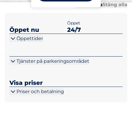
Al
Al
Öppna alla
Stäng alla
Öppet
Öppet nu
24/7
Öppettider
Tjänster på parkeringsområdet
Visa priser
Priser och betalning