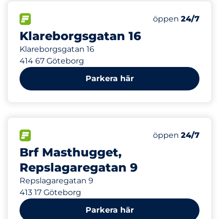
207 m
8
Totalt antal pla
FLÖDE
Antal parkeringsp
Lördag
öppen
24/7
Klareborgsgatan 16
Klareborgsgatan 16
414 67 Göteborg
Parkera här
445 m
40
Totalt antal pla
FLÖDE
Antal parkeringsp
Lördag
öppen
24/7
Brf Masthugget,
Repslagaregatan 9
Repslagaregatan 9
413 17 Göteborg
Parkera här