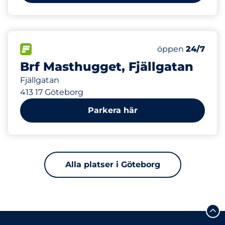
575 m
40
20
Totalt antal pla
Electric Car Ch
FLÖDE
Antal parkeringsp
Lördag
öppen
24/7
Brf Masthugget, Fjällgatan
Fjällgatan
413 17 Göteborg
Parkera här
Alla platser i Göteborg