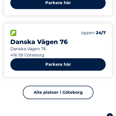
Parkera här
302 m
5
Totalt antal pla
FLÖDE
Antal parkeringsp
Lördag
öppen
24/7
Danska Vägen 76
Danska Vägen 76
416 59 Göteborg
Parkera här
Alla platser i Göteborg