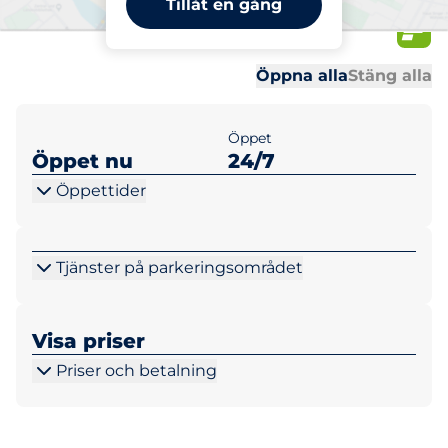
Tillåt en gång
16
Al
Al
Öppna alla
Stäng alla
Öppet
Öppet nu
24/7
Öppettider
Tjänster på parkeringsområdet
Visa priser
Priser och betalning