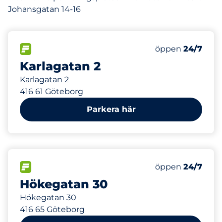
Johansgatan 14-16
56 m
5
Totalt antal pla
FLÖDE
Antal parkeringsp
Lördag
öppen
24/7
Karlagatan 2
Karlagatan 2
416 61 Göteborg
Parkera här
264 m
8
Totalt antal pla
FLÖDE
Antal parkeringsp
Lördag
öppen
24/7
Hökegatan 30
Hökegatan 30
416 65 Göteborg