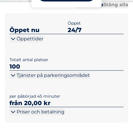
Al
Al
Öppna alla
Stäng alla
Öppet
Öppet nu
24/7
Öppettider
Totalt antal platser
100
Tjänster på parkeringsområdet
per påbörjad 45 minuter
från 20,00 kr
Priser och betalning