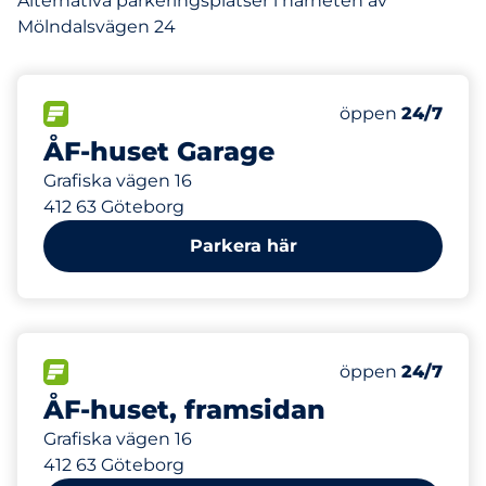
Alternativa parkeringsplatser i närheten av
Mölndalsvägen 24
400
20
Totalt antal pl
Electric Car Ch
FLÖDE&nbsp
Antal parkeringsp
Torsdag&nbsp
öppen
24/7
ÅF-huset Garage
Grafiska vägen 16
412 63 Göteborg
Parkera här
60
Totalt antal pl
FLÖDE&nbsp
Antal parkeringsp
Torsdag&nbsp
öppen
24/7
ÅF-huset, framsidan
Grafiska vägen 16
412 63 Göteborg