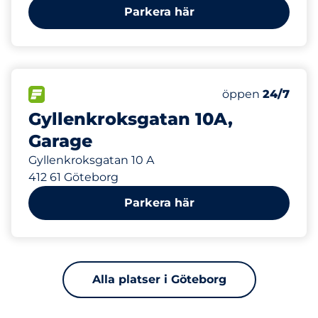
Parkera här
22
Totalt antal pl
FLÖDE&nbsp
Antal parkeringsp
Torsdag&nbsp
öppen
24/7
Gyllenkroksgatan 10A,
Garage
Gyllenkroksgatan 10 A
412 61 Göteborg
Parkera här
Alla platser i Göteborg