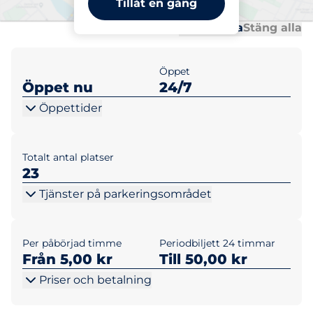
Tillåt en gång
Al
Al
Öppna alla
Stäng alla
Öppet
Öppet nu
24/7
Öppettider
Totalt antal platser
23
Tjänster på parkeringsområdet
Per påbörjad timme
Periodbiljett 24 timmar
Från 5,00 kr
Till 50,00 kr
Priser och betalning