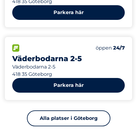
418 35 Göteborg
Parkera här
12
Totalt antal pla
FLÖDE
Antal parkeringsp
Fredag
öppen
24/7
Väderbodarna 2-5
Väderbodarna 2-5
418 35 Göteborg
Parkera här
Alla platser i Göteborg