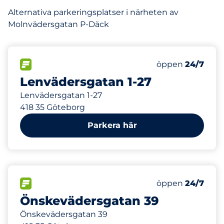
Alternativa parkeringsplatser i närheten av
Molnvädersgatan P-Däck
15
Totalt antal pla
FLÖDE
Antal parkeringsp
Fredag
öppen
24/7
Lenvädersgatan 1-27
Lenvädersgatan 1-27
418 35 Göteborg
Parkera här
3
Totalt antal pla
FLÖDE
Antal parkeringsp
Fredag
öppen
24/7
Önskevädersgatan 39
Önskevädersgatan 39